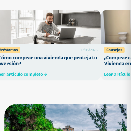
Préstamos
Consejos
27/05/2026
Cómo comprar una vivienda que proteja tu
¿Comprar ca
nversión?
Vivienda en
eer artículo completo
Leer artícul