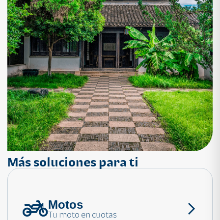
Más soluciones para ti
Motos
¿Necesitas ayuda?
Tu moto en cuotas