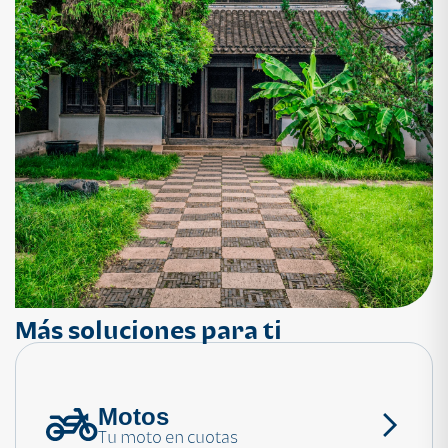
Más soluciones para ti
Motos
¿Necesitas ayuda?
Tu moto en cuotas