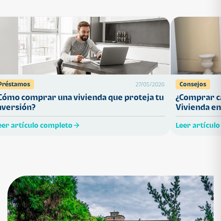
Préstamos
Consejos
27/05/2026
Cómo comprar una vivienda que proteja tu
¿Comprar ca
nversión?
Vivienda en
eer artículo completo
Leer artícul