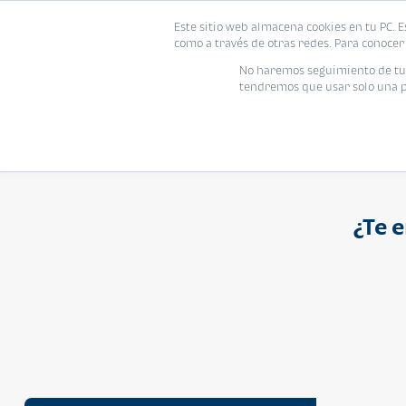
Proyecto
Modelo
Inmo
Este sitio web almacena cookies en tu PC. E
Vivienda
como a través de otras redes. Para conocer 
Ingresa el nombre del proyecto
No haremos seguimiento de tu i
tendremos que usar solo una pe
¿Te 
APARTAMENTO
Q 1,250,000
Cuotas desde Q 8,052*
Atarah Ágata
Atarah