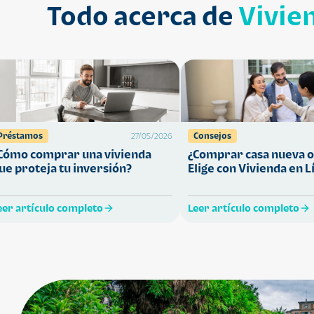
Todo acerca de
Vivie
Préstamos
Consejos
27/05/2026
Cómo comprar una vivienda
¿Comprar casa nueva o
ue proteja tu inversión?
Elige con Vivienda en L
eer artículo completo
Leer artículo completo