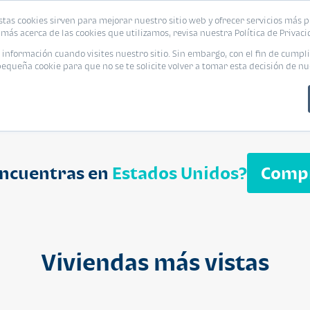
biliaria
stas cookies sirven para mejorar nuestro sitio web y ofrecer servicios más p
s
Eventos
Promociones
Blog
Encue
más acerca de las cookies que utilizamos, revisa nuestra Política de Privaci
nformación cuando visites nuestro sitio. Sin embargo, con el fin de cumpli
queña cookie para que no se te solicite volver a tomar esta decisión de nu
encuentras en
Estados Unidos?
Comp
APARTAMENT
$ 232,050
Cuotas desde $ 
Viviendas más vistas
Segheria A
Segheria Apar