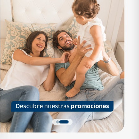
RTAMENTO
APARTAMENTO
1,136,200
Q 1,559,700
as desde Q 7,319*
Cuotas desde Q 10,047*
 Apartamentos Tipo B
Noa Apartamentos Tipo A
Apartamentos
Noa Apartamentos
dormitorios
3 dormitorios
baños
2 baños
parqueo
2 parqueos
Quiero más detalles
Quiero más detalles