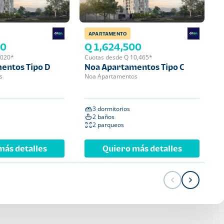
APARTAMENTO
APA
00
Q 1,624,500
Q 
,020*
Cuotas desde Q 10,465*
Cuot
entos Tipo D
Noa Apartamentos Tipo C
Noa
s
Noa Apartamentos
Noa 
3 dormitorios
2 
2 baños
2 
2 parqueos
1 
más detalles
Quiero más detalles