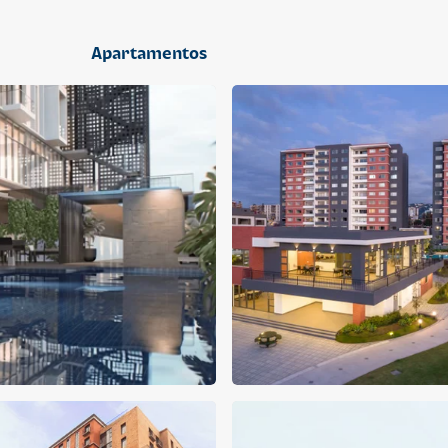
2 dormitorios
Apartamentos
APARTAMENTO
APARTAMENTO
Q 1,400,000
Q 1,300,000
Cuotas desde Q 9,019*
Cuotas desde Q 8,374*
CENTRICO MADRID
CENTRICO MADRID 2
CENTRICO
CENTRICO
2 dormitorios
1 baño
2 parqueos
2 dormitorios
1 baño
1 parqueo