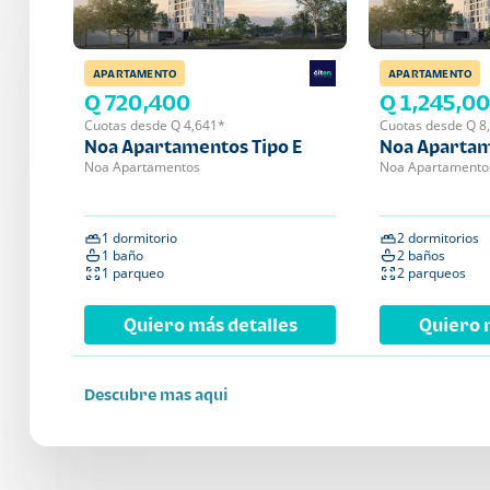
APARTAMENTO
APARTAMENTO
Q 720,400
Q 1,245,0
Cuotas desde Q 4,641*
Cuotas desde Q 8
Noa Apartamentos Tipo E
Noa Apartam
Noa Apartamentos
Noa Apartamento
1 dormitorio
2 dormitorios
1 baño
2 baños
1 parqueo
2 parqueos
Quiero más detalles
Quiero 
Descubre mas aqui