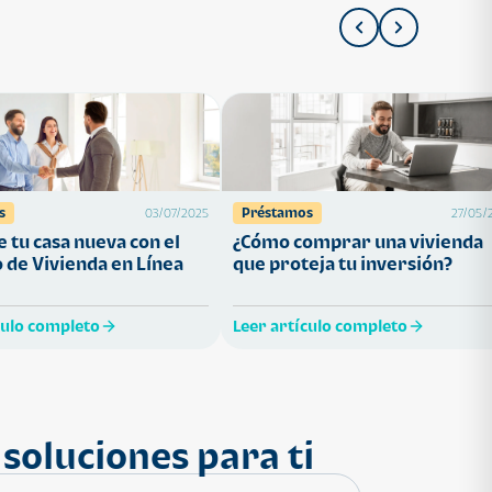
s
Préstamos
03/07/2025
27/05/
 tu casa nueva con el
¿Cómo comprar una vivienda
 de Vivienda en Línea
que proteja tu inversión?
culo completo
Leer artículo completo
soluciones para ti