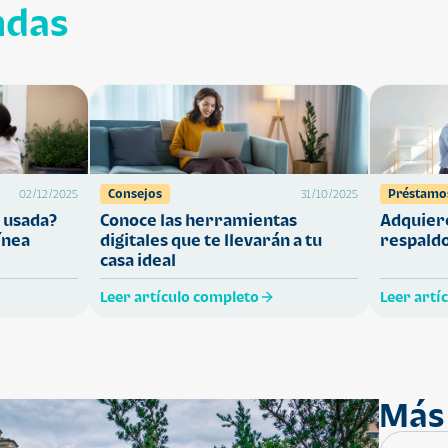
ndas
Consejos
Préstamo
02/12/2025
31/10/2025
 usada?
Conoce las herramientas
Adquiere
ínea
digitales que te llevarán a tu
respaldo
casa ideal
Leer artículo completo
Leer artí
Más 