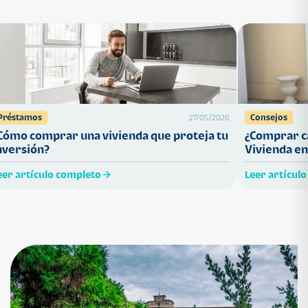
Préstamos
Consejos
27/05/2026
Cómo comprar una vivienda que proteja tu
¿Comprar ca
nversión?
Vivienda en
eer artículo completo
Leer artícul