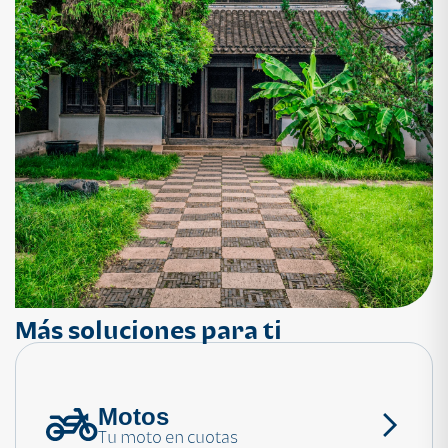
Más soluciones para ti
Motos
¿Necesitas ayuda?
Tu moto en cuotas