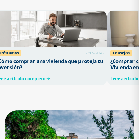
Préstamos
Consejos
27/05/2026
Cómo comprar una vivienda que proteja tu
¿Comprar ca
nversión?
Vivienda en
eer artículo completo
Leer artícul