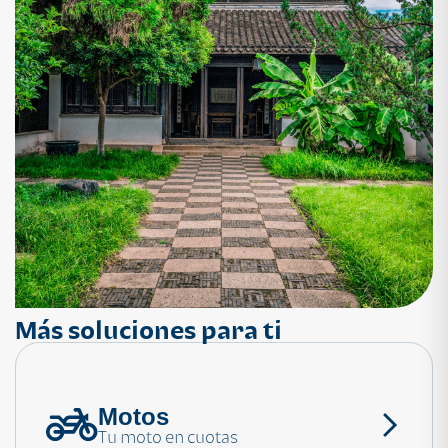
Más soluciones para ti
Motos
¿Necesitas ayuda?
Tu moto en cuotas