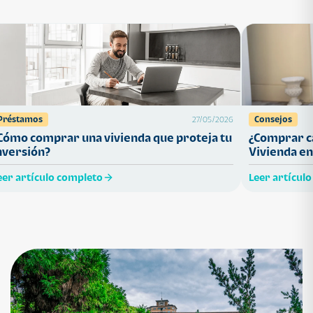
Préstamos
Consejos
27/05/2026
Cómo comprar una vivienda que proteja tu
¿Comprar ca
nversión?
Vivienda en
eer artículo completo
Leer artícul