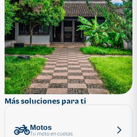
Más soluciones para ti
Motos
¿Necesitas ayuda?
Tu moto en cuotas