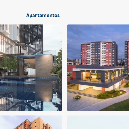
2 dormitorios
Apartamentos
APARTAMENTO
APARTAMENTO
Q 1,400,000
Q 1,300,000
Cuotas desde Q 9,019*
Cuotas desde Q 8,374*
CENTRICO MADRID
CENTRICO MADRID 2
CENTRICO
CENTRICO
2 dormitorios
1 baño
2 parqueos
2 dormitorios
1 baño
1 parqueo