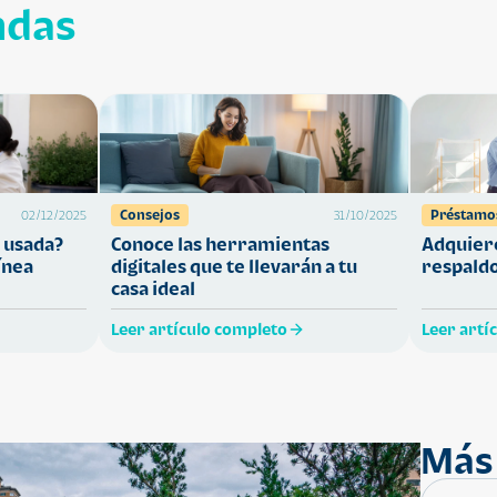
ndas
Consejos
Préstamo
02/12/2025
31/10/2025
 usada?
Conoce las herramientas
Adquiere
ínea
digitales que te llevarán a tu
respaldo
casa ideal
Leer artículo completo
Leer artí
Más 