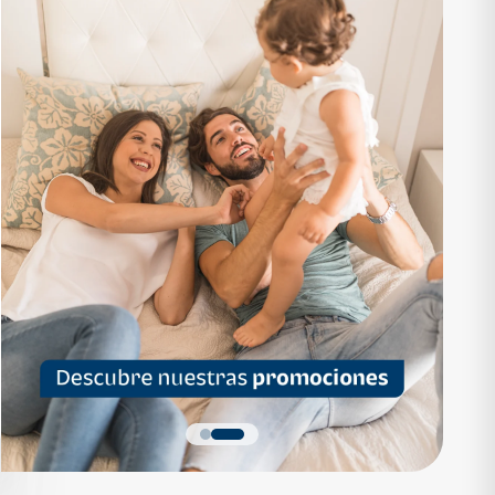
RTAMENTO
APARTAMENTO
1,136,200
Q 1,559,700
as desde Q 7,319*
Cuotas desde Q 10,047*
 Apartamentos Tipo B
Noa Apartamentos Tipo A
Apartamentos
Noa Apartamentos
dormitorios
3 dormitorios
baños
2 baños
parqueo
2 parqueos
Quiero más detalles
Quiero más detalles