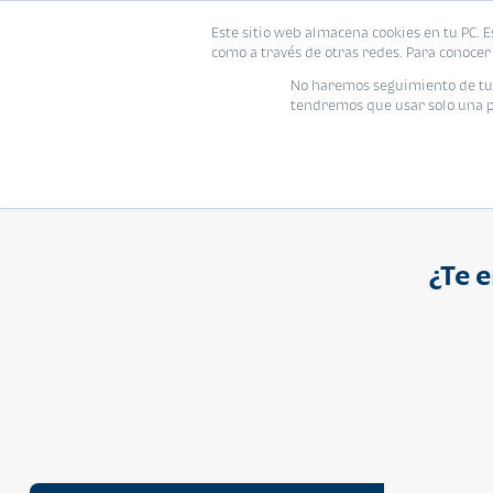
Proyecto
Modelo
Inmo
Este sitio web almacena cookies en tu PC. E
Vivienda
como a través de otras redes. Para conocer 
Ingresa el nombre del proyecto
No haremos seguimiento de tu i
tendremos que usar solo una pe
¿Te 
APARTAMENTO
Q 1,250,000
Cuotas desde Q 8,052*
Atarah Ágata
Atarah