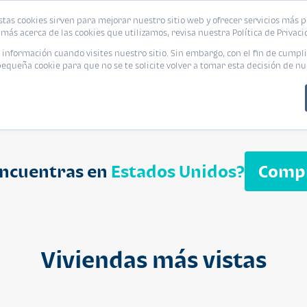
biliaria
stas cookies sirven para mejorar nuestro sitio web y ofrecer servicios más p
s
Eventos
Promociones
Blog
Encue
más acerca de las cookies que utilizamos, revisa nuestra Política de Privaci
nformación cuando visites nuestro sitio. Sin embargo, con el fin de cumpli
queña cookie para que no se te solicite volver a tomar esta decisión de nu
encuentras en
Estados Unidos?
Comp
APARTAMENT
$ 232,050
Cuotas desde $ 
Viviendas más vistas
Segheria A
Segheria Apar