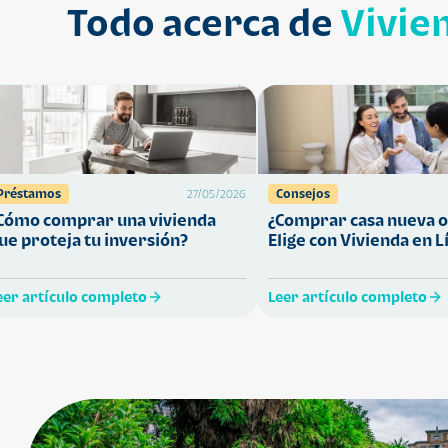
Todo acerca de
Vivie
Préstamos
Consejos
27/05/2026
Cómo comprar una vivienda
¿Comprar casa nueva o
ue proteja tu inversión?
Elige con Vivienda en L
eer artículo completo
Leer artículo completo