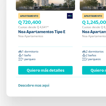
APARTAMENTO
APARTAMENTO
Q 720,400
Q 1,245,0
Cuotas desde Q 4,641*
Cuotas desde Q 8
Noa Apartamentos Tipo E
Noa Apartam
Noa Apartamentos
Noa Apartamento
1 dormitorio
2 dormitorios
1 baño
2 baños
1 parqueo
2 parqueos
Quiero más detalles
Quiero 
Descubre mas aqui