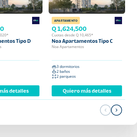
APARTAMENTO
APA
00
Q 1,624,500
Q 
,020*
Cuotas desde Q 10,465*
Cuot
entos Tipo D
Noa Apartamentos Tipo C
Noa
s
Noa Apartamentos
Noa 
3 dormitorios
2 
2 baños
2 
2 parqueos
1 
más detalles
Quiero más detalles