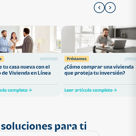
s
Préstamos
03/07/2025
27/05/
 tu casa nueva con el
¿Cómo comprar una vivienda
 de Vivienda en Línea
que proteja tu inversión?
culo completo
Leer artículo completo
soluciones para ti