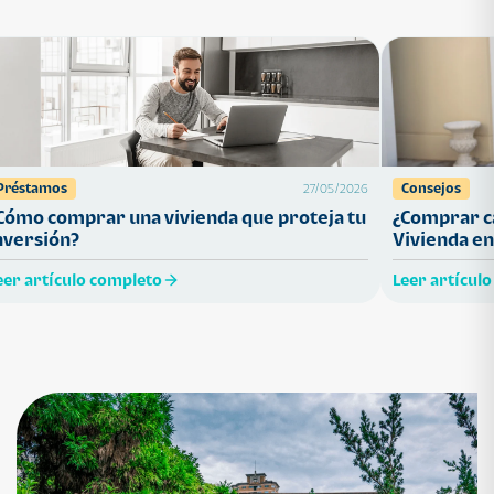
Préstamos
Consejos
27/05/2026
Cómo comprar una vivienda que proteja tu
¿Comprar ca
nversión?
Vivienda en
eer artículo completo
Leer artícul