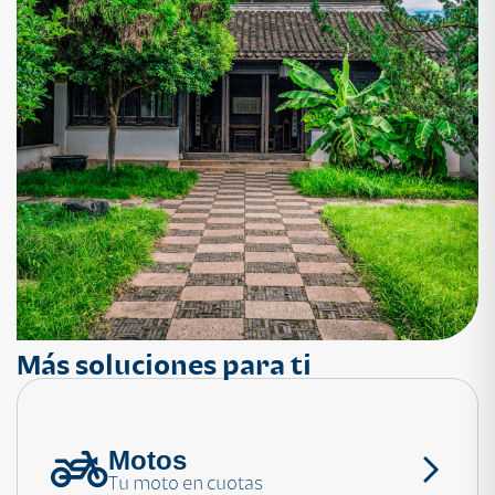
Más soluciones para ti
Motos
¿Necesitas ayuda?
Tu moto en cuotas