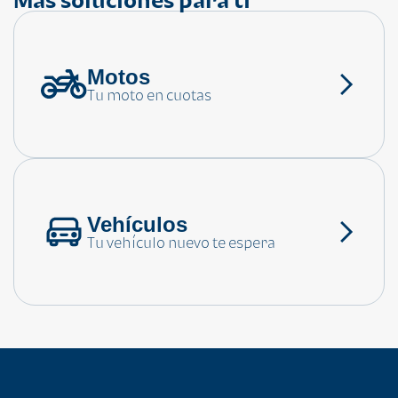
Motos
¿Necesitas ayuda?
Tu moto en cuotas
Consulta las preguntas frecuentes
Vehículos
Tu vehículo nuevo te espera