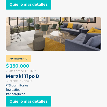
Quiero más detalles
APARTAMENTO
$ 180,000
Cuotas desde $ 1,160*
Meraki Tipo D
Guatemala Zona 14
3 dormitorios
2 baños
2 parqueos
Quiero más detalles