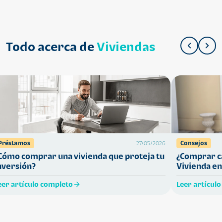
Todo acerca de
Viviendas
Préstamos
Consejos
27/05/2026
Cómo comprar una vivienda que proteja tu
¿Comprar ca
nversión?
Vivienda en
eer artículo completo
Leer artícul