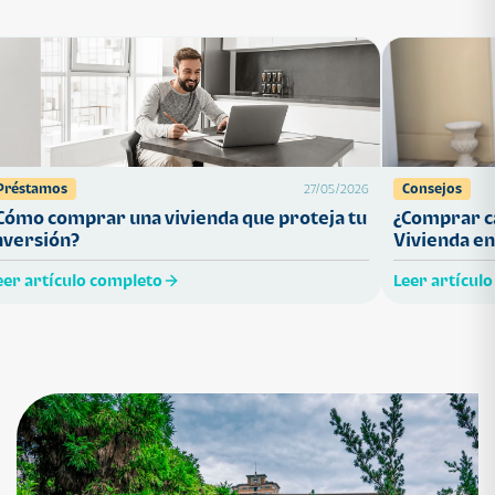
Préstamos
Consejos
27/05/2026
Cómo comprar una vivienda que proteja tu
¿Comprar ca
nversión?
Vivienda en
eer artículo completo
Leer artícul