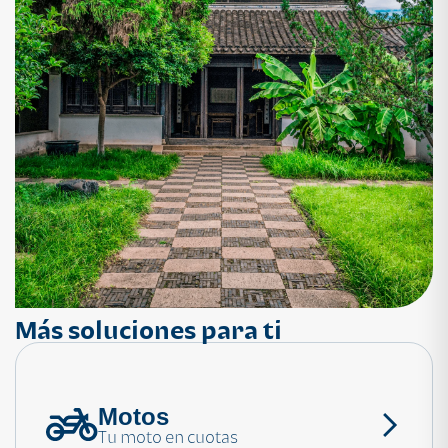
Más soluciones para ti
Motos
¿Necesitas ayuda?
Tu moto en cuotas