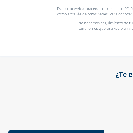
Proyecto
Modelo
Inmo
Este sitio web almacena cookies en tu PC. E
Vivienda
como a través de otras redes. Para conocer 
Ingresa el nombre del proyecto
No haremos seguimiento de tu i
tendremos que usar solo una pe
¿Te 
APARTAMENTO
Q 1,250,000
Cuotas desde Q 8,052*
Atarah Ágata
Atarah