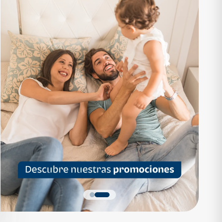
RTAMENTO
APARTAMENTO
1,136,200
Q 1,559,700
as desde Q 7,319*
Cuotas desde Q 10,047*
 Apartamentos Tipo B
Noa Apartamentos Tipo A
Apartamentos
Noa Apartamentos
dormitorios
3 dormitorios
baños
2 baños
parqueo
2 parqueos
Quiero más detalles
Quiero más detalles