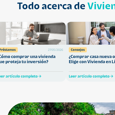
Todo acerca de
Vivie
Préstamos
Consejos
27/05/2026
Cómo comprar una vivienda
¿Comprar casa nueva o
ue proteja tu inversión?
Elige con Vivienda en L
eer artículo completo
Leer artículo completo