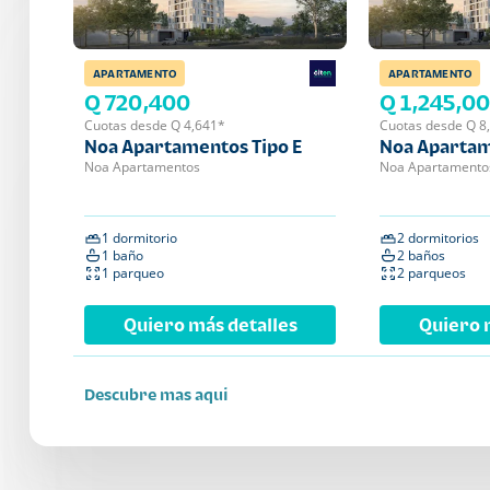
APARTAMENTO
APARTAMENTO
Q 720,400
Q 1,245,0
Cuotas desde Q 4,641*
Cuotas desde Q 8
Noa Apartamentos Tipo E
Noa Apartam
Noa Apartamentos
Noa Apartamento
1 dormitorio
2 dormitorios
1 baño
2 baños
1 parqueo
2 parqueos
Quiero más detalles
Quiero 
Descubre mas aqui