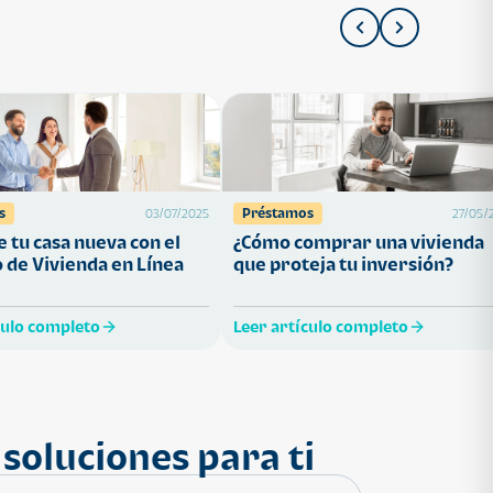
s
Préstamos
03/07/2025
27/05/
 tu casa nueva con el
¿Cómo comprar una vivienda
 de Vivienda en Línea
que proteja tu inversión?
culo completo
Leer artículo completo
soluciones para ti