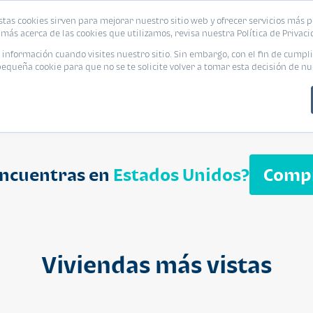
biliaria
stas cookies sirven para mejorar nuestro sitio web y ofrecer servicios más p
s
Eventos
Promociones
Blog
Encue
más acerca de las cookies que utilizamos, revisa nuestra Política de Privaci
nformación cuando visites nuestro sitio. Sin embargo, con el fin de cumpli
queña cookie para que no se te solicite volver a tomar esta decisión de nu
encuentras en
Estados Unidos?
Comp
APARTAMENT
$ 232,050
Cuotas desde $ 
Viviendas más vistas
Segheria A
Segheria Apar