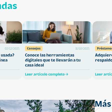
ndas
Consejos
Préstamo
02/12/2025
31/10/2025
 usada?
Conoce las herramientas
Adquiere
ínea
digitales que te llevarán a tu
respaldo
casa ideal
Leer artículo completo
Leer artí
Más 