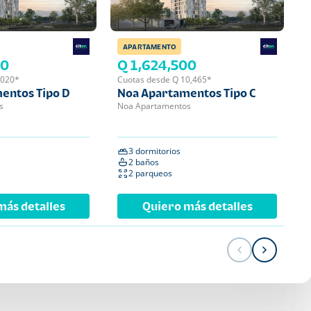
APARTAMENTO
APA
00
Q 1,624,500
Q 
,020*
Cuotas desde Q 10,465*
Cuot
entos Tipo D
Noa Apartamentos Tipo C
Noa
s
Noa Apartamentos
Noa 
3 dormitorios
2 
2 baños
2 
2 parqueos
1 
más detalles
Quiero más detalles