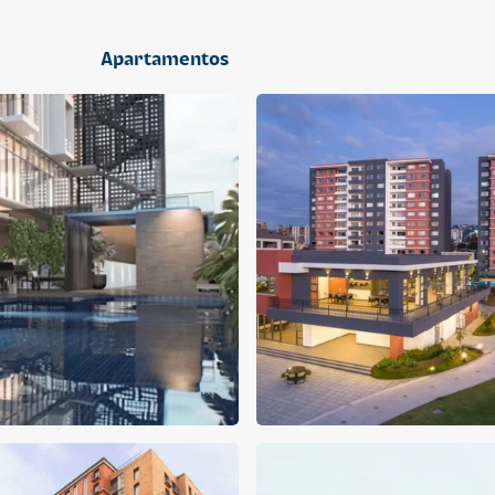
2 dormitorios
Apartamentos
APARTAMENTO
APARTAMENTO
Q 1,400,000
Q 1,300,000
Cuotas desde Q 9,019*
Cuotas desde Q 8,374*
CENTRICO MADRID
CENTRICO MADRID 2
CENTRICO
CENTRICO
2 dormitorios
1 baño
2 parqueos
2 dormitorios
1 baño
1 parqueo