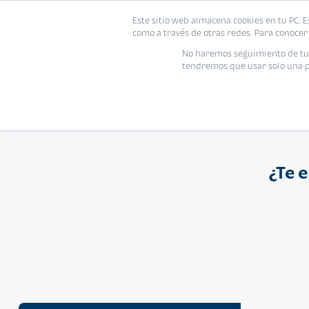
Proyecto
Modelo
Inmo
Este sitio web almacena cookies en tu PC. E
Vivienda
como a través de otras redes. Para conocer 
Ingresa el nombre del proyecto
No haremos seguimiento de tu i
tendremos que usar solo una pe
¿Te 
APARTAMENTO
Q 1,250,000
Cuotas desde Q 8,052*
Atarah Ágata
Atarah