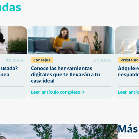
ndas
Consejos
Préstamo
02/12/2025
31/10/2025
 usada?
Conoce las herramientas
Adquiere
ínea
digitales que te llevarán a tu
respaldo
casa ideal
Leer artículo completo
Leer artí
Más 