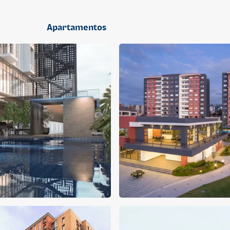
2 dormitorios
Apartamentos
APARTAMENTO
APARTAMENTO
Q 1,400,000
Q 1,300,000
Cuotas desde Q 9,019*
Cuotas desde Q 8,374*
CENTRICO MADRID
CENTRICO MADRID 2
CENTRICO
CENTRICO
2 dormitorios
1 baño
2 parqueos
2 dormitorios
1 baño
1 parqueo