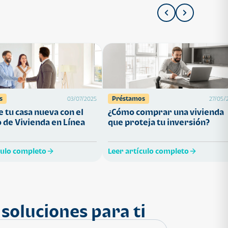
s
Préstamos
03/07/2025
27/05/
 tu casa nueva con el
¿Cómo comprar una vivienda
 de Vivienda en Línea
que proteja tu inversión?
culo completo
Leer artículo completo
soluciones para ti