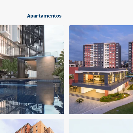
2 dormitorios
Apartamentos
APARTAMENTO
APARTAMENTO
Q 1,400,000
Q 1,300,000
Cuotas desde Q 9,019*
Cuotas desde Q 8,374*
CENTRICO MADRID
CENTRICO MADRID 2
CENTRICO
CENTRICO
2 dormitorios
1 baño
2 parqueos
2 dormitorios
1 baño
1 parqueo