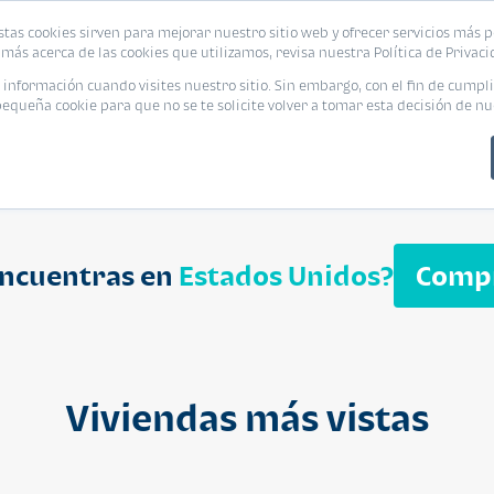
biliaria
stas cookies sirven para mejorar nuestro sitio web y ofrecer servicios más p
s
Eventos
Promociones
Blog
Encue
más acerca de las cookies que utilizamos, revisa nuestra Política de Privaci
nformación cuando visites nuestro sitio. Sin embargo, con el fin de cumpli
queña cookie para que no se te solicite volver a tomar esta decisión de nu
encuentras en
Estados Unidos?
Comp
APARTAMENT
$ 232,050
Cuotas desde $ 
Viviendas más vistas
Segheria A
Segheria Apar