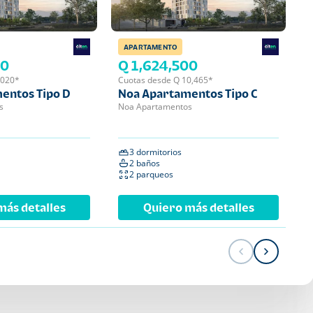
APARTAMENTO
APA
00
Q 1,624,500
Q 
,020*
Cuotas desde Q 10,465*
Cuot
entos Tipo D
Noa Apartamentos Tipo C
Noa
s
Noa Apartamentos
Noa 
3 dormitorios
2 
2 baños
2 
2 parqueos
1 
más detalles
Quiero más detalles