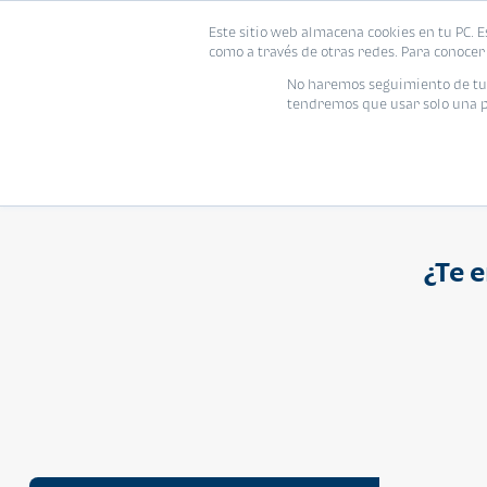
Proyecto
Modelo
Inmo
Este sitio web almacena cookies en tu PC. E
Vivienda
como a través de otras redes. Para conocer 
Ingresa el nombre del proyecto
No haremos seguimiento de tu i
tendremos que usar solo una pe
¿Te 
APARTAMENTO
Q 1,250,000
Cuotas desde Q 8,052*
Atarah Ágata
Atarah