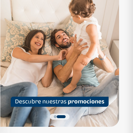
RTAMENTO
APARTAMENTO
1,136,200
Q 1,559,700
as desde Q 7,319*
Cuotas desde Q 10,047*
 Apartamentos Tipo B
Noa Apartamentos Tipo A
Apartamentos
Noa Apartamentos
dormitorios
3 dormitorios
baños
2 baños
parqueo
2 parqueos
Quiero más detalles
Quiero más detalles