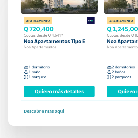
APARTAMENTO
APARTAMENTO
Q 720,400
Q 1,245,0
Cuotas desde Q 4,641*
Cuotas desde Q 8
Noa Apartamentos Tipo E
Noa Apartam
Noa Apartamentos
Noa Apartamento
1 dormitorio
2 dormitorios
1 baño
2 baños
1 parqueo
2 parqueos
Quiero más detalles
Quiero 
Descubre mas aqui