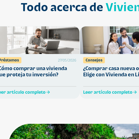
Todo acerca de
Vivie
Préstamos
Consejos
27/05/2026
Cómo comprar una vivienda
¿Comprar casa nueva o
ue proteja tu inversión?
Elige con Vivienda en L
eer artículo completo
Leer artículo completo