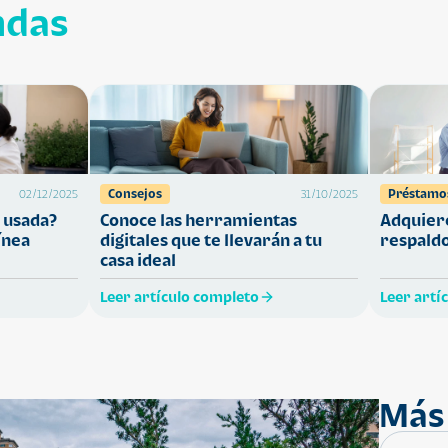
ndas
Consejos
Préstamo
02/12/2025
31/10/2025
 usada?
Conoce las herramientas
Adquiere
ínea
digitales que te llevarán a tu
respaldo
casa ideal
Leer artículo completo
Leer artí
Más 