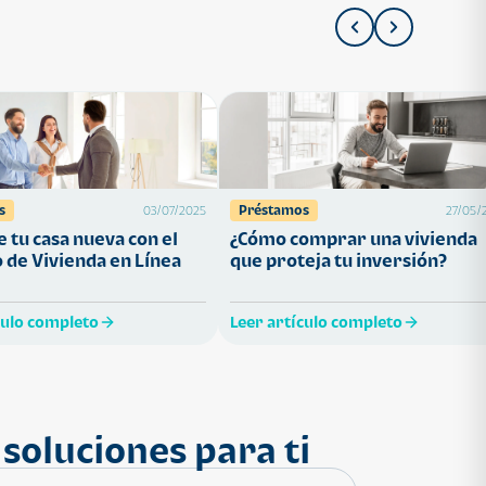
s
Préstamos
03/07/2025
27/05/
 tu casa nueva con el
¿Cómo comprar una vivienda
 de Vivienda en Línea
que proteja tu inversión?
culo completo
Leer artículo completo
soluciones para ti