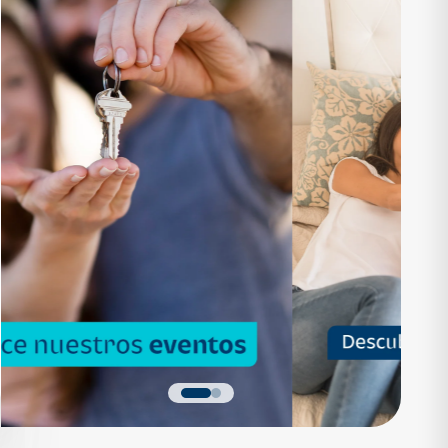
RTAMENTO
APARTAMENTO
1,136,200
Q 1,559,700
as desde Q 7,319*
Cuotas desde Q 10,047*
 Apartamentos Tipo B
Noa Apartamentos Tipo A
Apartamentos
Noa Apartamentos
dormitorios
3 dormitorios
baños
2 baños
parqueo
2 parqueos
Quiero más detalles
Quiero más detalles