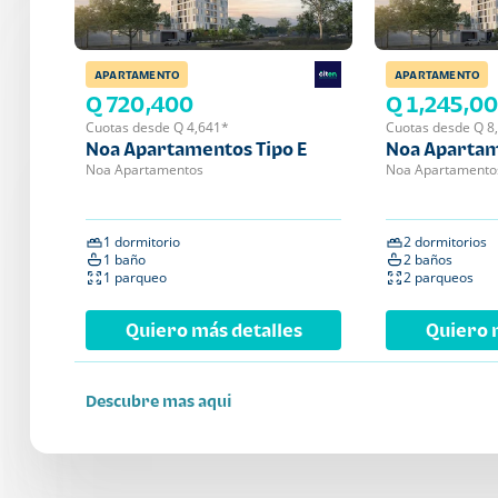
APARTAMENTO
APARTAMENTO
Q 720,400
Q 1,245,0
Cuotas desde Q 4,641*
Cuotas desde Q 8
Noa Apartamentos Tipo E
Noa Apartam
Noa Apartamentos
Noa Apartamento
1 dormitorio
2 dormitorios
1 baño
2 baños
1 parqueo
2 parqueos
Quiero más detalles
Quiero 
Descubre mas aqui