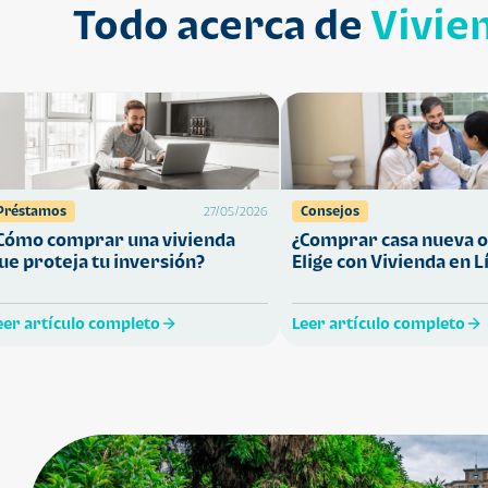
Todo acerca de
Vivie
Préstamos
Consejos
27/05/2026
Cómo comprar una vivienda
¿Comprar casa nueva o
ue proteja tu inversión?
Elige con Vivienda en L
eer artículo completo
Leer artículo completo