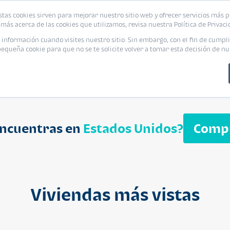
biliaria
stas cookies sirven para mejorar nuestro sitio web y ofrecer servicios más p
s
Eventos
Promociones
Blog
Encue
más acerca de las cookies que utilizamos, revisa nuestra Política de Privaci
nformación cuando visites nuestro sitio. Sin embargo, con el fin de cumpli
queña cookie para que no se te solicite volver a tomar esta decisión de nu
encuentras en
Estados Unidos?
Comp
APARTAMENT
$ 232,050
Cuotas desde $ 
Viviendas más vistas
Segheria A
Segheria Apar