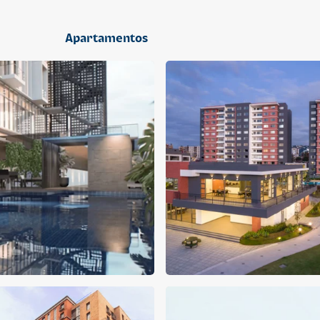
2 dormitorios
Apartamentos
APARTAMENTO
APARTAMENTO
Q 1,400,000
Q 1,300,000
Cuotas desde Q 9,019*
Cuotas desde Q 8,374*
CENTRICO MADRID
CENTRICO MADRID 2
CENTRICO
CENTRICO
2 dormitorios
1 baño
2 parqueos
2 dormitorios
1 baño
1 parqueo