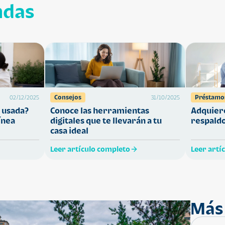
ndas
Consejos
Préstamo
02/12/2025
31/10/2025
 usada?
Conoce las herramientas
Adquiere
ínea
digitales que te llevarán a tu
respaldo
casa ideal
Leer artículo completo
Leer artí
Más 