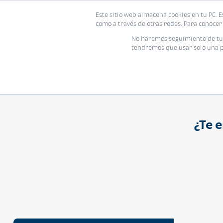
Proyecto
Modelo
Inmo
Este sitio web almacena cookies en tu PC. E
Vivienda
como a través de otras redes. Para conocer 
Ingresa el nombre del proyecto
No haremos seguimiento de tu i
tendremos que usar solo una pe
¿Te 
APARTAMENTO
Q 1,250,000
Cuotas desde Q 8,052*
Atarah Ágata
Atarah