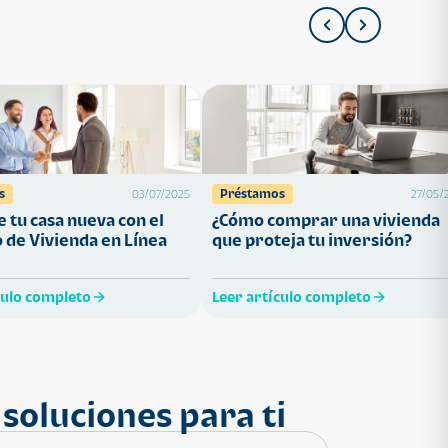
s
Préstamos
03/07/2025
27/05/
 tu casa nueva con el
¿Cómo comprar una vivienda
 de Vivienda en Línea
que proteja tu inversión?
culo completo
Leer artículo completo
soluciones para ti