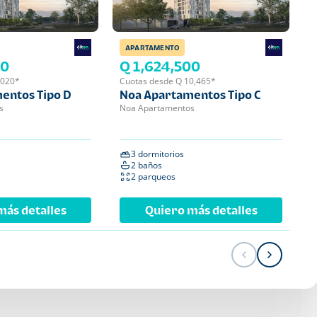
APARTAMENTO
APA
00
Q 1,624,500
Q 
,020*
Cuotas desde Q 10,465*
Cuot
entos Tipo D
Noa Apartamentos Tipo C
Noa
s
Noa Apartamentos
Noa 
3 dormitorios
2 
2 baños
2 
2 parqueos
1 
más detalles
Quiero más detalles