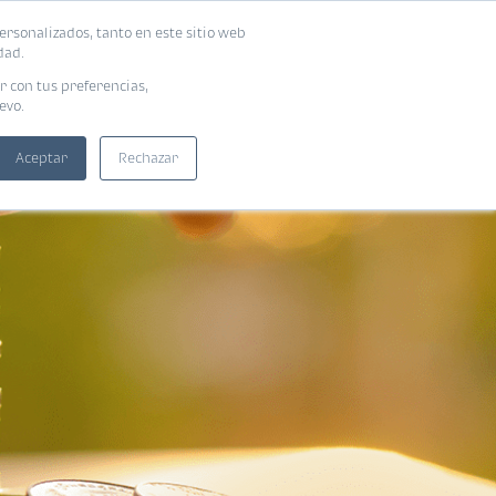
ersonalizados, tanto en este sitio web
SUSCRIBIRME
ADORAS
EBOOKS
dad.
r con tus preferencias,
evo.
Aceptar
Rechazar