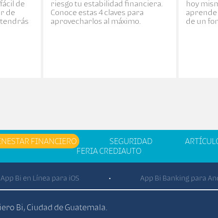
ácil de
riesgo tu estabilidad financiera.
hoy mism
r de
Conoce estas 4 claves para
aprende 
o tendrás
aprovecharlos al máximo.
de un fo
ENESTAR FINANCIERO
SEGURIDAD
ARTÍCUL
FERIA CREDIAUTO
App Bi en Línea para iOS
App Bi Banking para An
•
ciero Bi, Ciudad de Guatemala.