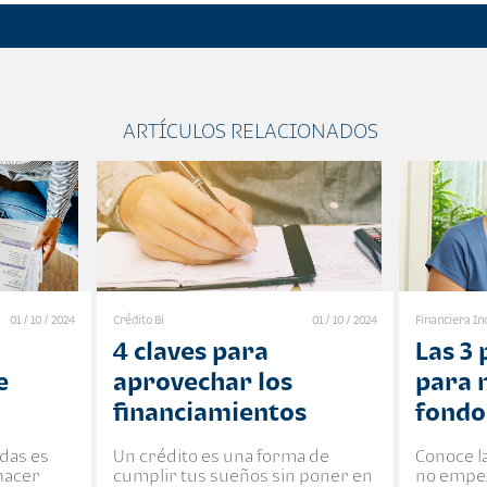
ARTÍCULOS RELACIONADOS
01 / 10 / 2024
Crédito Bi
01 / 10 / 2024
Financiera In
4 claves para
Las 3
e
aprovechar los
para 
financiamientos
fondo
das es
Un crédito es una forma de
Conoce l
hacer
cumplir tus sueños sin poner en
no empez