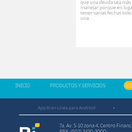
que una deuda sea más f
manejar porque en luga
tener varias fechas sol
una.
INICIO
PRODUCTOS Y SERVICIOS
BI
App Bi en Línea para Android
•
7a. Av. 5-10 zona 4, Centro Finan
PBX: (502) 2420-3000