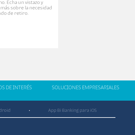
o. Echa un vistazo y
más sobre la necesidad
ndo de retiro.
OS DE INTERÉS
SOLUCIONES EMPRESARIALES
droid
App Bi Banking para iOS
•