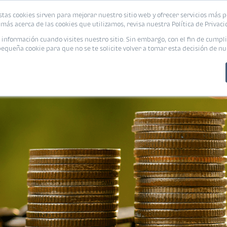
stas cookies sirven para mejorar nuestro sitio web y ofrecer servicios más p
PROMOCIONES
CALCUL
más acerca de las cookies que utilizamos, revisa nuestra Política de Privaci
nformación cuando visites nuestro sitio. Sin embargo, con el fin de cumpli
queña cookie para que no se te solicite volver a tomar esta decisión de nu