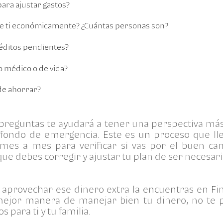
 para ajustar gastos?
e ti económicamente? ¿Cuántas personas son?
éditos pendientes?
 médico o de vida?
 de ahorrar?
 preguntas te ayudará a tener una perspectiva más 
u fondo de emergencia. Este es un proceso que ll
 mes a mes para verificar si vas por el buen c
e debes corregir y ajustar tu plan de ser necesari
provechar ese dinero extra la encuentras en Fina
mejor manera de manejar bien tu dinero, no te p
 para ti y tu familia.