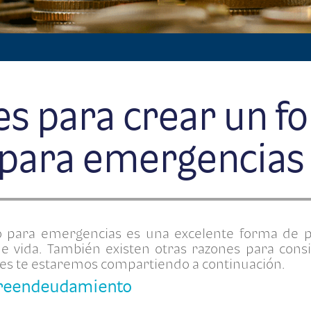
es para crear un f
 para emergencias
 para emergencias es una excelente forma de p
e vida. También existen otras razones para consi
les te estaremos compartiendo a continuación.
obreendeudamiento