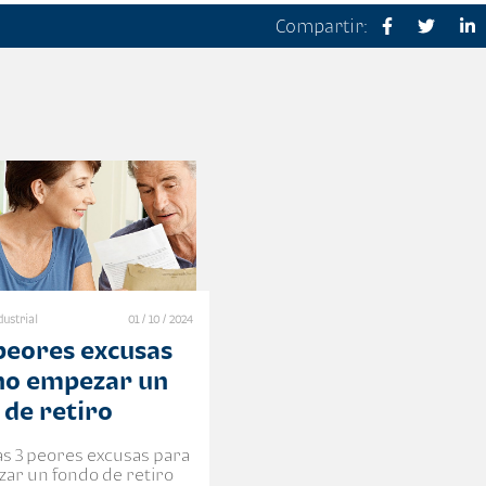
Compartir:
dustrial
01 / 10 / 2024
 peores excusas
no empezar un
 de retiro
as 3 peores excusas para
ar un fondo de retiro