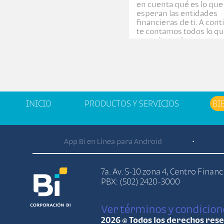
en cuenta qué es lo que
esperan las entidades
financieras de ti. A con
te contamos todos lo q
necesitas saber.
INICIO
PRODUCTOS Y SERVICIOS
BI
App Bi en Línea para Android
•
7a. Av. 5-10 zona 4, Centro Finan
PBX: (502) 2420-3000
Ver términos y condicion
2026 © Todos los derechos res