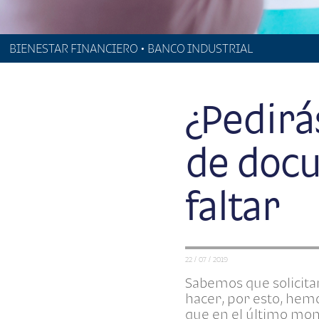
BIENESTAR FINANCIERO • BANCO INDUSTRIAL
¿Pedirá
de doc
faltar
22 / 07 / 2019
Sabemos que solicita
hacer, por esto, hem
que en el último mome