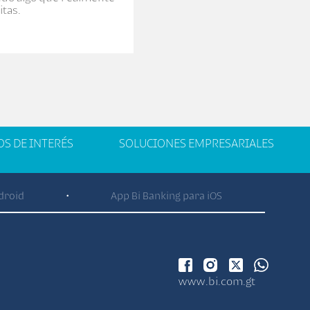
itas.
OS DE INTERÉS
SOLUCIONES EMPRESARIALES
droid
App Bi Banking para iOS
•
www.bi.com.gt