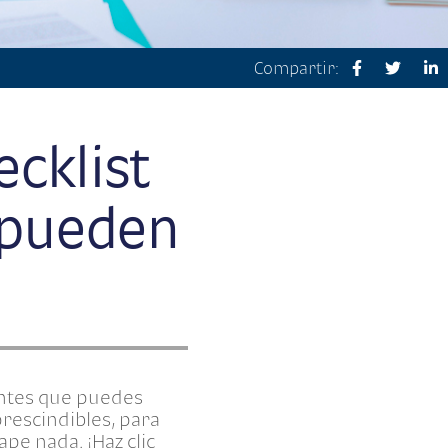
Compartir:
ecklist
 pueden
antes que puedes
rescindibles, para
pe nada. ¡Haz clic