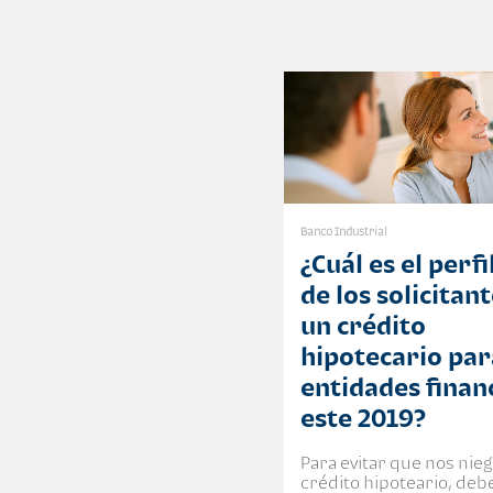
Banco Industrial
¿Cuál es el perfi
de los solicitan
un crédito
hipotecario par
entidades finan
este 2019?
Para evitar que nos nie
crédito hipoteario, deb