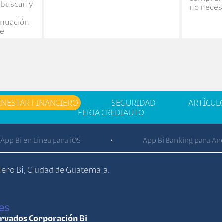
 buscan y
no neces
tinuación
ue
ENESTAR FINANCIERO
SEGURIDAD
ARTÍCUL
FERIA CREDIAUTO
App Bi en Línea para iOS
App Bi Banking para An
•
ciero Bi, Ciudad de Guatemala.
es
ervados Corporación Bi