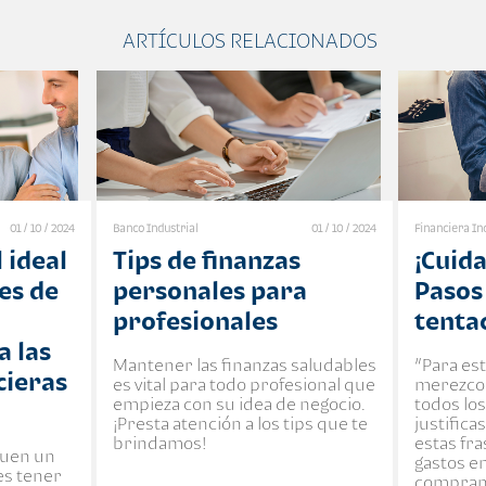
ARTÍCULOS RELACIONADOS
01 / 10 / 2024
Banco Industrial
01 / 10 / 2024
Financiera In
l ideal
Tips de finanzas
¡Cuida
tes de
personales para
Pasos 
profesionales
tenta
a las
Mantener las finanzas saludables
“Para es
cieras
es vital para todo profesional que
merezco 
empieza con su idea de negocio.
todos los
¡Presta atención a los tips que te
justific
brindamos!
estas fra
guen un
gastos e
es tener
compran