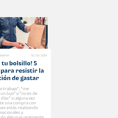
dustrial
01 / 10 / 2024
 tu bolsillo! 5
para resistir la
ción de gastar
to trabajo”, “me
un lujo” o “no es de
 días” si alguna vez
aste una compra con
ses estás realizando
mocionales y
do algo que realmente