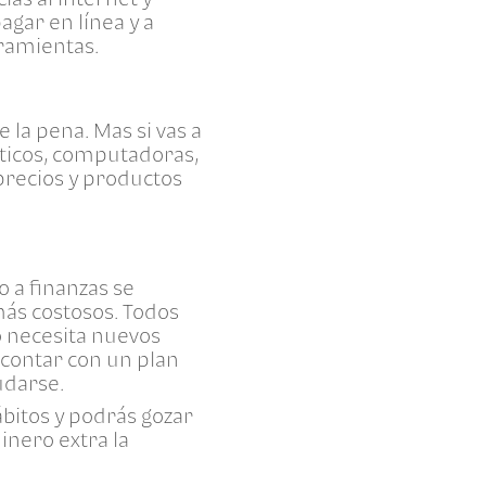
agar en línea y a
rramientas.
 la pena. Mas si vas a
ticos, computadoras,
precios y productos
o a finanzas se
más costosos. Todos
o necesita nuevos
y contar con un plan
udarse.
ábitos y podrás gozar
inero extra la