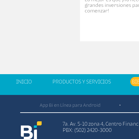
grandes inversiones pa
comenzar!
INICIO
PRODUCTOS Y SERVICIOS
BI
App Bi en Línea para Android
•
7a. Av. 5-10 zona 4, Centro Finan
PBX: (502) 2420-3000