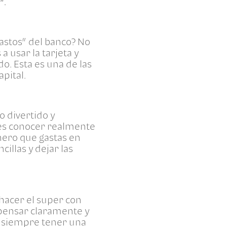
”.
gastos” del banco? No
a usar la tarjeta y
o. Esta es una de las
pital.
o divertido y
res conocer realmente
nero que gastas en
illas y dejar las
hacer el super con
 pensar claramente y
 siempre tener una