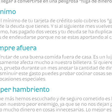
legar a convertirse en una peligrosa “fuga de dinero
mínimo
el mínimo de tu tarjeta de crédito solo cubres los “
 la deuda que tienes. Y si al siguiente mes vuelves 
imo, has pagado dos veces y tu deuda se ha duplicad
de endeudarse porque no se estas aportando al ca
empre afuera
frutar de una buena comida fuera de casa. Es un luj
amente afecta mucho a nuestra billetera. Si quie
o, prueba durante un mes anotar la cantidad de di
sminuir este gasto puedes probar cocinar cosas senc
ocasiones especiales.
super hambriento
ue más hemos escuchado y de seguro cometido es 
son nuestro peor enemigo, ya que se no nos dejan
 mucho dinero en cosas innecesarias. Lo mejor es