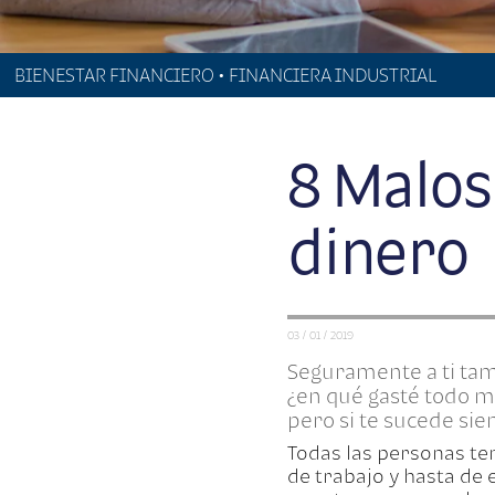
BIENESTAR FINANCIERO • FINANCIERA INDUSTRIAL
8 Malos
dinero
03 / 01 / 2019
Seguramente a ti tamb
¿en qué gasté todo m
pero si te sucede si
Todas las personas te
de trabajo y hasta de 