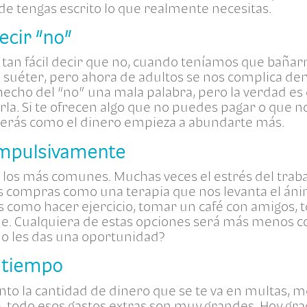
de tengas escrito lo que realmente necesitas.
ecir “no”
a tan fácil decir que no, cuando teníamos que baña
 suéter, pero ahora de adultos se nos complica de
 hecho del “no” una mala palabra, pero la verdad e
la. Si te ofrecen algo que no puedes pagar o que no
Verás como el dinero empieza a abundarte más.
impulsivamente
 los más comunes. Muchas veces el estrés del traba
 compras como una terapia que nos levanta el áni
s como hacer ejercicio, tomar un café con amigos,
ue. Cualquiera de estas opciones será más menos c
no les das una oportunidad?
a tiempo
o la cantidad de dinero que se te va en multas, mo
 todo esos gastos extras son muy grandes. Hoy graci