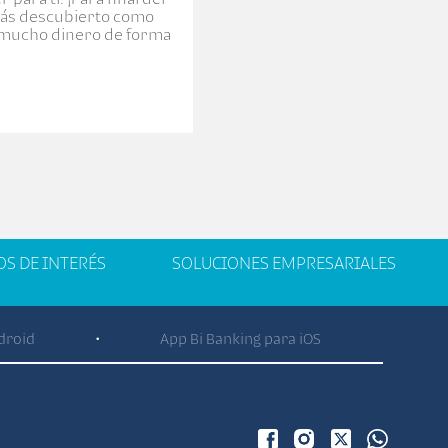
rás descubierto como
mucho dinero de forma
OS DE INTERÉS
SOLUCIONES EMPRESARIALES
droid
App Bi Banking para iOS
•