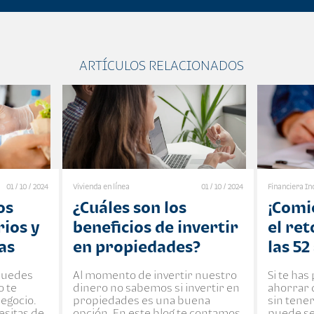
ARTÍCULOS RELACIONADOS
01 / 10 / 2024
Vivienda en línea
01 / 10 / 2024
Financiera In
os
¿Cuáles son los
¡Comi
rios y
beneficios de invertir
el re
as
en propiedades?
las 5
puedes
Al momento de invertir nuestro
​Si te h
o te
dinero no sabemos si invertir en
ahorrar 
negocio.
propiedades es una buena
sin tener
esitas de
opción. En este blog te contamos
puede ser