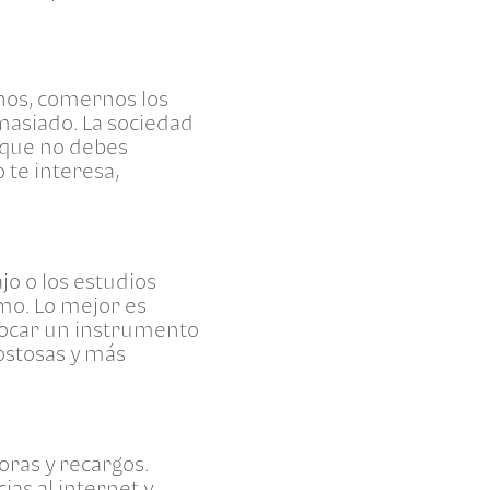
rnos, comernos los
masiado. La sociedad
s que no debes
 te interesa,
jo o los estudios
mo. Lo mejor es
 tocar un instrumento
ostosas y más
ras y recargos.
as al internet y