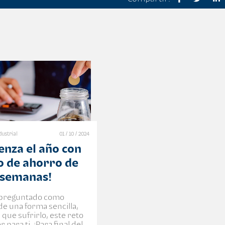
dustrial
01 / 10 / 2024
enza el año con
to de ahorro de
2 semanas!
as preguntado como
de una forma sencilla,
 que sufrirlo, este reto
 para ti. ¡Para final del