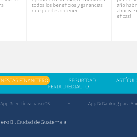
ra
todos los beneficios y ganancias
año​ hab
que puedes obtener.
ahorrar 
eficaz!
ENESTAR FINANCIERO
SEGURIDAD
ARTÍCUL
FERIA CREDIAUTO
App Bi en Línea para iOS
App Bi Banking para An
•
ciero Bi, Ciudad de Guatemala.