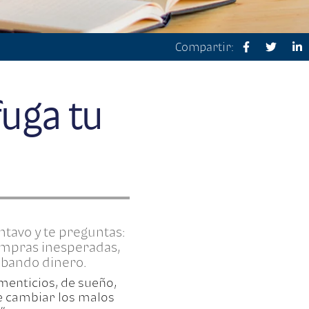
Compartir:
fuga tu
ntavo y te preguntas:
ompras inesperadas,
obando dinero.
menticios, de sueño,
ale cambiar los malos