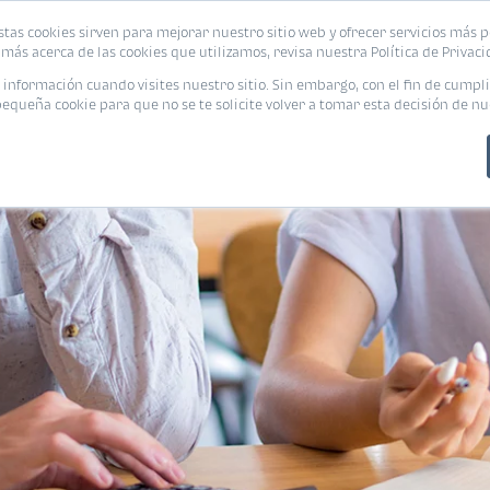
stas cookies sirven para mejorar nuestro sitio web y ofrecer servicios más p
PROMOCIONES
CALCUL
más acerca de las cookies que utilizamos, revisa nuestra Política de Privaci
nformación cuando visites nuestro sitio. Sin embargo, con el fin de cumpli
queña cookie para que no se te solicite volver a tomar esta decisión de nu