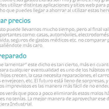
es utilizar distintas aplicaciones y sitios web para p
o que puedes llegar a ahorrar al utilizar estas he
ar precios
sto puede llevarnos mucho tiempo, pero al final vale
portantes como: casas, automóviles, electrodomés
vida, seguros de gastos médicos etc. no comparar 
aliéndote más caro.
preparado
e lamentar” este dicho es tan cierto, más en cuant
para cualquier eventualidad es uno de los hábitos 
ijos crecen, la casa necesita reparaciones, el carr
 envejecen, etc. El futuro está lleno de sorpresas, 
tos imprevistos es las manera más fácil de no ende
jos verás que poco a poco eliminarás estos malos h
es no tenías. La mejor manera de aprovechar ese d
iera Industrial.