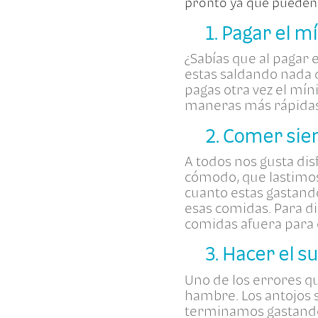
pronto ya que pueden l
1. Pagar el 
¿Sabías que al pagar 
estas saldando nada de
pagas otra vez el mín
maneras más rápidas 
2. Comer si
A todos nos gusta dis
cómodo, que lastimos
cuanto estas gastand
esas comidas. Para di
comidas afuera para 
3. Hacer el 
Uno de los errores q
hambre. Los antojos 
terminamos gastando