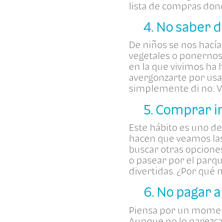
lista de compras don
4. No saber d
De niños se nos hací
vegetales o ponernos
en la que vivimos ha
avergonzarte por usar
simplemente di no. 
5. Comprar 
Este hábito es uno de
hacen que veamos las
buscar otras opcione
o pasear por el parq
divertidas. ¿Por qué 
6. No pagar 
Piensa por un moment
Aunque no lo parezca,