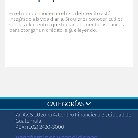
En el mundo moderno el uso del crédito está
integrado a la vida diaria. Si quieres conocer cuáles
son los elementos que toman en cuenta los bancos
para otorgar un crédito, sigue leyendo.
CATEGORÍAS
7a. Av. 5-10 zona 4, Centro Financiero Bi, Ciudad de
Guatemala.
PBX: (502) 2420-3000
Ver términos y condiciones