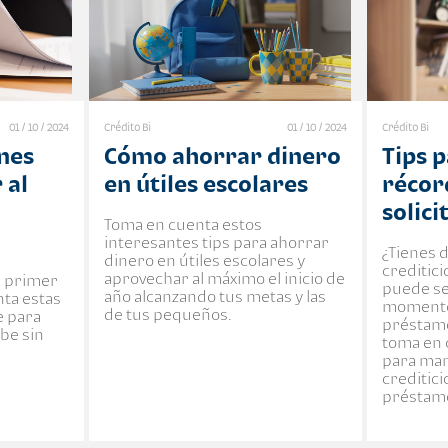
01 / 10 / 2024
Crédito Bi
01 / 10 / 2024
Crédito Bi
nes
Cómo ahorrar dinero
Tips 
 al
en útiles escolares
récord
solic
Toma en cuenta estos
interesantes tips para ahorrar
¿Tienes 
dinero en útiles escolares y
creditici
aprovechar al máximo el inicio de
tu primer
puede se
año alcanzando tus metas y las
ta estas
momento
de tus pequeños.
e para
préstamo
ebe sin
toma en 
para ma
creditici
préstam