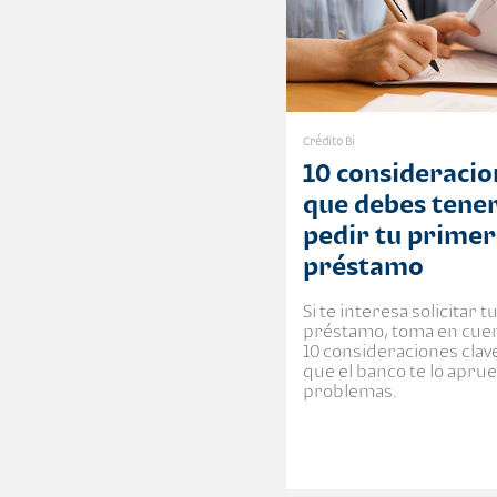
Crédito Bi
10 consideracio
que debes tener
pedir tu primer
préstamo
Si te interesa solicitar 
préstamo, toma en cuen
10 consideraciones clav
que el banco te lo apru
problemas.