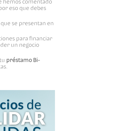
e te hemos comentado
 por eso que debes
s que se presentan en
ciones para financiar
nder un negocio
 tu
préstamo Bi-
as.