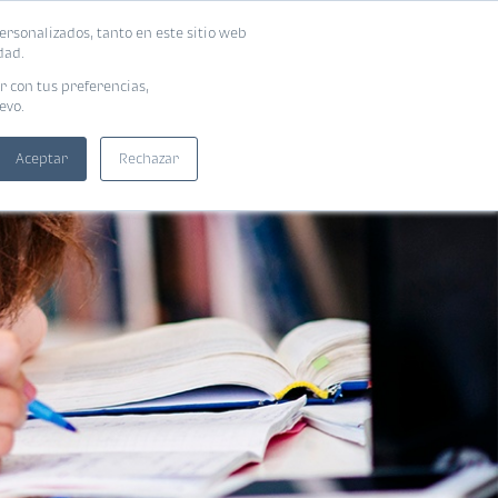
ersonalizados, tanto en este sitio web
SUSCRIBIRME
ADORAS
EBOOKS
dad.
r con tus preferencias,
evo.
Aceptar
Rechazar