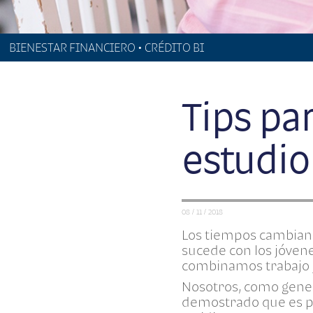
BIENESTAR FINANCIERO • CRÉDITO BI
Tips pa
estudio
08 / 11 / 2018
Los tiempos cambian 
sucede con los jóven
combinamos trabajo y
Nosotros, como gene
demostrado que es po