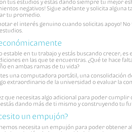
on tus estudios y estás dando siempre tu mejor esf
entos negativos! Sigue adelante y solicita alguna 
ar tu promedio.
otar el interés genuino cuando solicitas apoyo! No
 estudios.
 económicamente
o estable en tu trabajo y estás buscando crecer, e
ndiciones en las que te encuentras. ¿Qué te hace fal
o en ambas ramas de tu vida?
tes una computadora portátil, una consolidación d
o extraordinario de la universidad o evaluar la c
 que necesitas algo adicional para poder cumplir c
ue estás dando más de ti mismo y construyendo tu f
ecesito un empujón?
 hemos necesita un empujón para poder obtener 