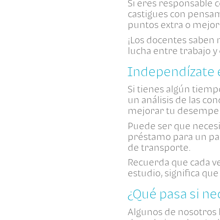
Si eres responsable c
castigues con pensami
puntos extra o mejor
¡Los docentes saben n
lucha entre trabajo y
Independízate
Si tienes algún tiemp
un análisis de las co
mejorar tu desempeñ
Puede ser que necesi
préstamo para un pag
de transporte.
Recuerda que cada vez
estudio, significa q
¿Qué pasa si n
Algunos de nosotros