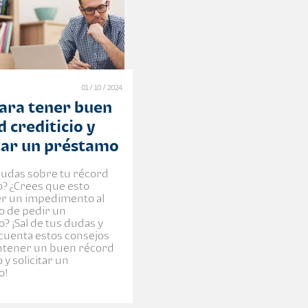
01 / 10 / 2024
para tener buen
 crediticio y
itar un préstamo
dudas sobre tu récord
o? ¿Crees que esto
r un impedimento al
 de pedir un
? ¡Sal de tus dudas y
cuenta estos consejos
ntener un buen récord
o y solicitar un
o!