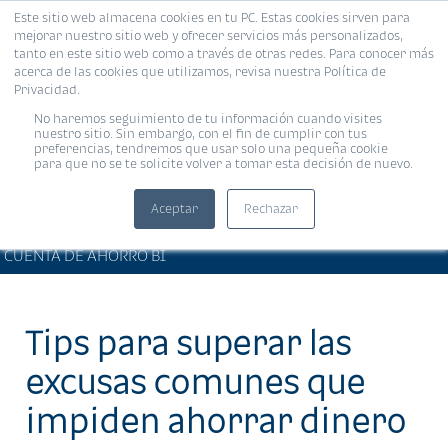
Este sitio web almacena cookies en tu PC. Estas cookies sirven para
MENÚ
mejorar nuestro sitio web y ofrecer servicios más personalizados,
tanto en este sitio web como a través de otras redes. Para conocer más
acerca de las cookies que utilizamos, revisa nuestra Política de
Privacidad.
No haremos seguimiento de tu información cuando visites
nuestro sitio. Sin embargo, con el fin de cumplir con tus
preferencias, tendremos que usar solo una pequeña cookie
para que no se te solicite volver a tomar esta decisión de nuevo.
Aceptar
Rechazar
BIENESTAR FINANCIERO •
Compartir:
CUENTA DE AHORRO BI
Tips para superar las
excusas comunes que
impiden ahorrar dinero