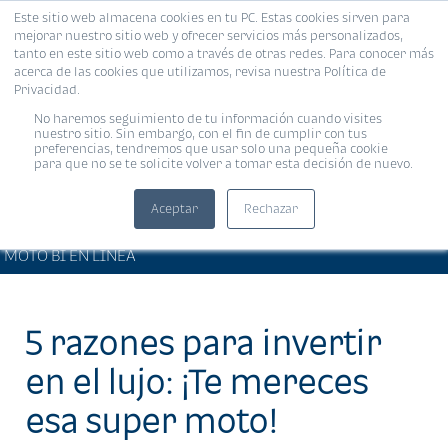
Este sitio web almacena cookies en tu PC. Estas cookies sirven para
MENÚ
mejorar nuestro sitio web y ofrecer servicios más personalizados,
tanto en este sitio web como a través de otras redes. Para conocer más
acerca de las cookies que utilizamos, revisa nuestra Política de
Privacidad.
No haremos seguimiento de tu información cuando visites
nuestro sitio. Sin embargo, con el fin de cumplir con tus
preferencias, tendremos que usar solo una pequeña cookie
para que no se te solicite volver a tomar esta decisión de nuevo.
Aceptar
Rechazar
ARTÍCULOS DE INTERÉS •
Compartir:
MOTO BI EN LÍNEA
5 razones para invertir
en el lujo: ¡Te mereces
esa super moto!