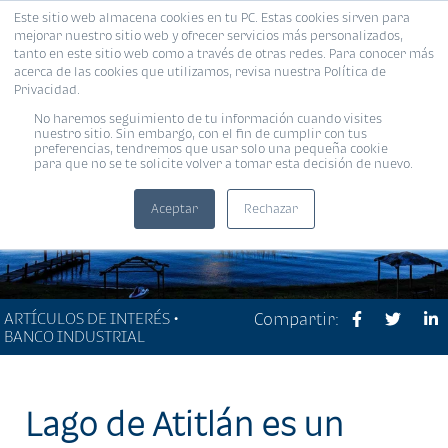
Este sitio web almacena cookies en tu PC. Estas cookies sirven para
MENÚ
mejorar nuestro sitio web y ofrecer servicios más personalizados,
tanto en este sitio web como a través de otras redes. Para conocer más
acerca de las cookies que utilizamos, revisa nuestra Política de
Privacidad.
No haremos seguimiento de tu información cuando visites
nuestro sitio. Sin embargo, con el fin de cumplir con tus
preferencias, tendremos que usar solo una pequeña cookie
para que no se te solicite volver a tomar esta decisión de nuevo.
Aceptar
Rechazar
ARTÍCULOS DE INTERÉS •
Compartir:
BANCO INDUSTRIAL
Lago de Atitlán es un