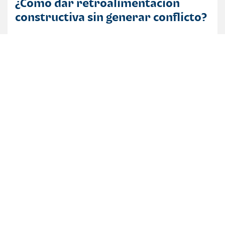
¿Cómo dar retroalimentación
constructiva sin generar conflicto?
La retroalimentación es uno de los pilares más
importantes para el desarrollo dentro de cualquier
organización.
CATEGORÍAS
7a. Av. 5-10 zona 4, Centro Financiero Bi, Ciudad de
Guatemala.