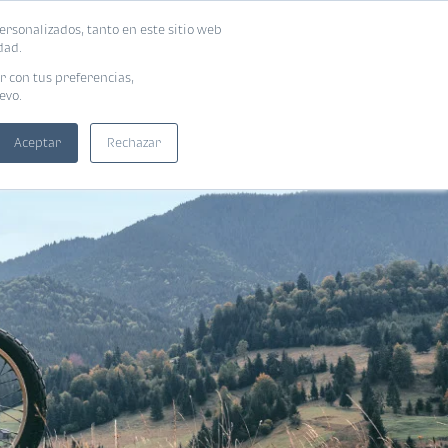
ersonalizados, tanto en este sitio web
SUSCRIBIRME
ADORAS
EBOOKS
dad.
r con tus preferencias,
evo.
Aceptar
Rechazar