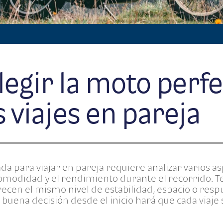
egir la moto perfe
s viajes en pareja
da para viajar en pareja requiere analizar varios a
omodidad y el rendimiento durante el recorrido. T
ecen el mismo nivel de estabilidad, espacio o resp
 buena decisión desde el inicio hará que cada viaj