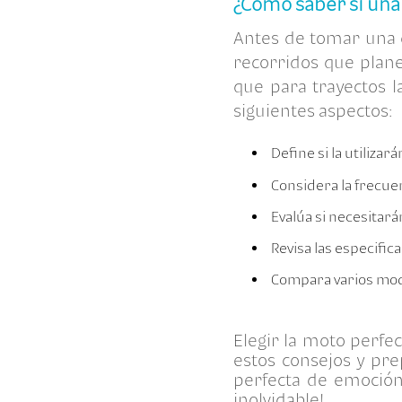
¿Cómo saber si una
Antes de tomar una d
recorridos que plane
que para trayectos l
siguientes aspectos:
Define si la utiliza
Considera la frecuen
Evalúa si necesitará
Revisa las especifi
Compara varios mode
Elegir la moto perfe
estos consejos y pre
perfecta de emoción
inolvidable!