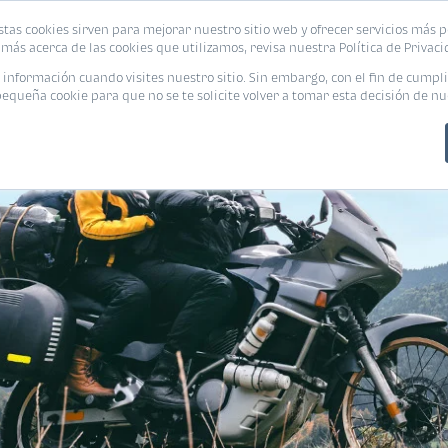
stas cookies sirven para mejorar nuestro sitio web y ofrecer servicios más p
PROMOCIONES
CALCUL
más acerca de las cookies que utilizamos, revisa nuestra Política de Privaci
nformación cuando visites nuestro sitio. Sin embargo, con el fin de cumpli
queña cookie para que no se te solicite volver a tomar esta decisión de nu