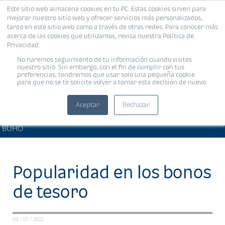
Este sitio web almacena cookies en tu PC. Estas cookies sirven para
MENÚ
mejorar nuestro sitio web y ofrecer servicios más personalizados,
tanto en este sitio web como a través de otras redes. Para conocer más
acerca de las cookies que utilizamos, revisa nuestra Política de
Privacidad.
No haremos seguimiento de tu información cuando visites
nuestro sitio. Sin embargo, con el fin de cumplir con tus
preferencias, tendremos que usar solo una pequeña cookie
para que no se te solicite volver a tomar esta decisión de nuevo.
Aceptar
Rechazar
ARTÍCULOS DE INTERÉS • EL
Compartir:
BÚHO
Popularidad en los bonos
de tesoro
08 / 07 / 2021