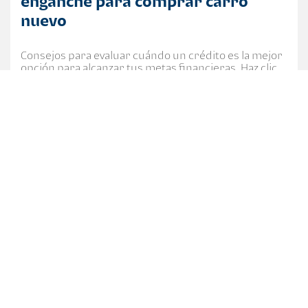
enganche para comprar carro
nuevo
Consejos para evaluar cuándo un crédito es la mejor
opción para alcanzar tus metas financieras. Haz clic
para saber más.
CATEGORÍAS
7a. Av. 5-10 zona 4, Centro Financiero Bi, Ciudad de
Guatemala.
PBX: (502) 2420-3000