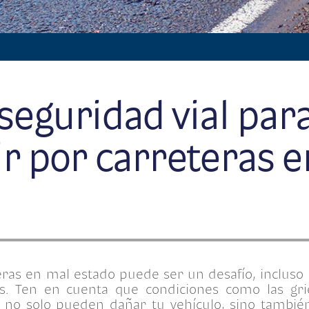
 seguridad vial par
r por carreteras 
ras en mal estado puede ser un desafío, incluso
. Ten en cuenta que condiciones como las griet
s no solo pueden dañar tu vehículo, sino tambié