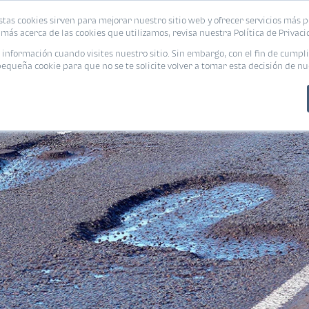
stas cookies sirven para mejorar nuestro sitio web y ofrecer servicios más p
PROMOCIONES
CALCUL
más acerca de las cookies que utilizamos, revisa nuestra Política de Privaci
nformación cuando visites nuestro sitio. Sin embargo, con el fin de cumpli
queña cookie para que no se te solicite volver a tomar esta decisión de nu