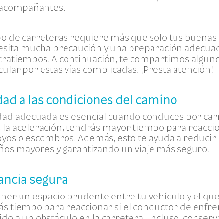
s acompañantes.
po de carreteras requiere más que solo tus buenas 
esita mucha precaución y una preparación adecuad
ntratiempos. A continuación, te compartimos alguno
cular por estas vías complicadas. ¡Presta atención!
dad a las condiciones del camino
dad adecuada es esencial cuando conduces por car
s la aceleración, tendrás mayor tiempo para reacci
os o escombros. Además, esto te ayuda a reducir 
años mayores y garantizando un viaje más seguro.
ancia segura
er un espacio prudente entre tu vehículo y el que 
ás tiempo para reaccionar si el conductor de enfre
 a un obstáculo en la carretera. Incluso, conserva