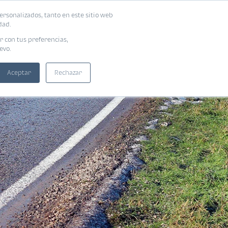
ersonalizados, tanto en este sitio web
SUSCRIBIRME
ADORAS
EBOOKS
dad.
r con tus preferencias,
evo.
Aceptar
Rechazar