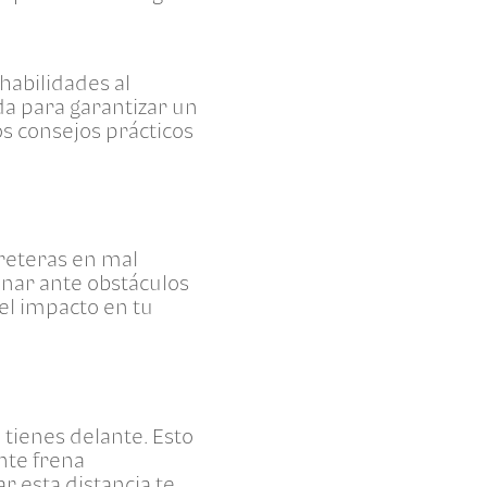
habilidades al
a para garantizar un
s consejos prácticos
reteras en mal
onar ante obstáculos
el impacto en tu
tienes delante. Esto
nte frena
r esta distancia te