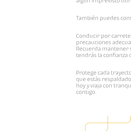
algún imprevisto dura
También puedes cons
Conducir por carrete
precauciones adecuad
Recuerda mantener si
tendrás la confianza
Protege cada trayect
que estás respaldado
hoy y viaja con tranq
contigo.