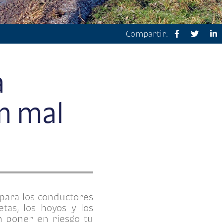
Compartir:
a
en mal
 para los conductores
as, los hoyos y los
n poner en riesgo tu