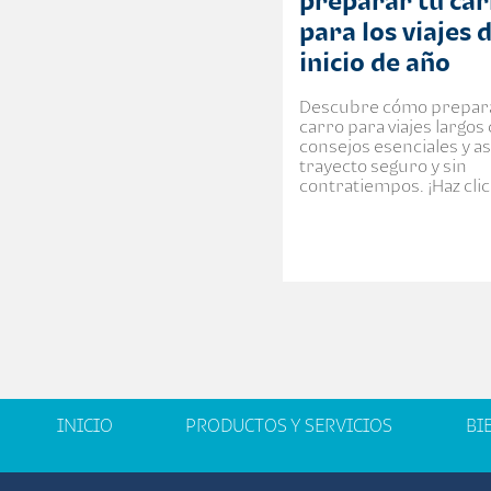
preparar tu ca
para los viajes 
inicio de año
Descubre cómo prepar
carro para viajes largos
consejos esenciales y a
trayecto seguro y sin
contratiempos. ¡Haz clic
INICIO
PRODUCTOS Y SERVICIOS
BI