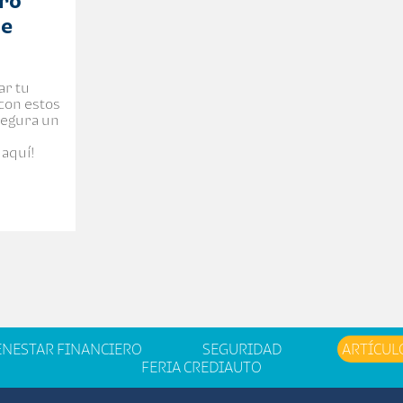
rro
de
ar tu
 con estos
segura un
 aquí!
ENESTAR FINANCIERO
SEGURIDAD
ARTÍCUL
FERIA CREDIAUTO