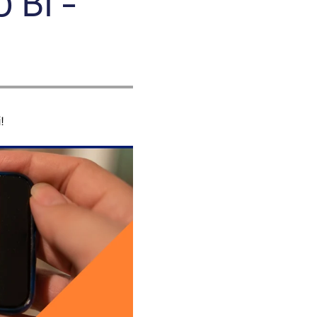
 Bi -
!