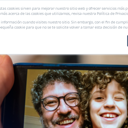
stas cookies sirven para mejorar nuestro sitio web y ofrecer servicios más p
PROMOCIONES
CALCUL
más acerca de las cookies que utilizamos, revisa nuestra Política de Privaci
nformación cuando visites nuestro sitio. Sin embargo, con el fin de cumpli
queña cookie para que no se te solicite volver a tomar esta decisión de nu