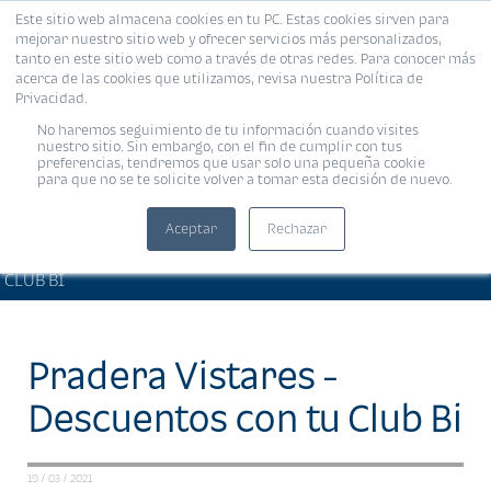
Este sitio web almacena cookies en tu PC. Estas cookies sirven para
MENÚ
mejorar nuestro sitio web y ofrecer servicios más personalizados,
tanto en este sitio web como a través de otras redes. Para conocer más
acerca de las cookies que utilizamos, revisa nuestra Política de
Privacidad.
No haremos seguimiento de tu información cuando visites
nuestro sitio. Sin embargo, con el fin de cumplir con tus
preferencias, tendremos que usar solo una pequeña cookie
para que no se te solicite volver a tomar esta decisión de nuevo.
Aceptar
Rechazar
PRODUCTOS Y SERVICIOS •
Compartir:
CLUB BI
Pradera Vistares -
Descuentos con tu Club Bi
19 / 03 / 2021