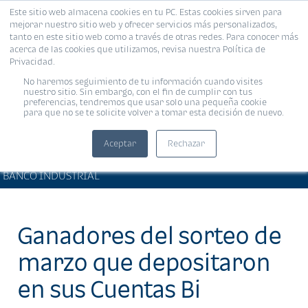
Este sitio web almacena cookies en tu PC. Estas cookies sirven para
MENÚ
mejorar nuestro sitio web y ofrecer servicios más personalizados,
tanto en este sitio web como a través de otras redes. Para conocer más
acerca de las cookies que utilizamos, revisa nuestra Política de
Privacidad.
No haremos seguimiento de tu información cuando visites
nuestro sitio. Sin embargo, con el fin de cumplir con tus
preferencias, tendremos que usar solo una pequeña cookie
para que no se te solicite volver a tomar esta decisión de nuevo.
Aceptar
Rechazar
PRODUCTOS Y SERVICIOS •
Compartir:
BANCO INDUSTRIAL
Ganadores del sorteo de
marzo que depositaron
en sus Cuentas Bi