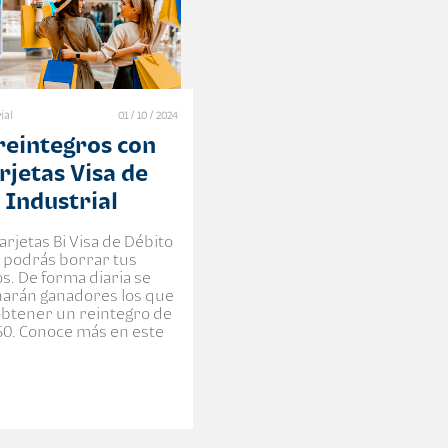
ial
01 / 10 / 2024
reintegros con
rjetas Visa de
 Industrial
arjetas Bi Visa de Débito
o podrás borrar tus
. De forma diaria se
narán ganadores los que
btener un reintegro de
50. Conoce más en este