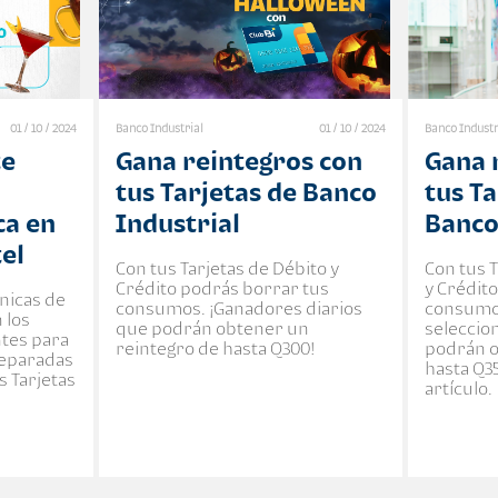
01 / 10 / 2024
Banco Industrial
01 / 10 / 2024
Banco Industr
te
Gana reintegros con
Gana 
tus Tarjetas de Banco
tus Ta
ca en
Industrial
Banco
tel
Con tus Tarjetas de Débito y
Con tus T
Crédito podrás borrar tus
y Crédit
nicas de
consumos. ¡Ganadores diarios
consumos
 los
que podrán obtener un
seleccio
ntes para
reintegro de hasta Q300!
podrán o
reparadas
hasta Q3
s Tarjetas
artículo.