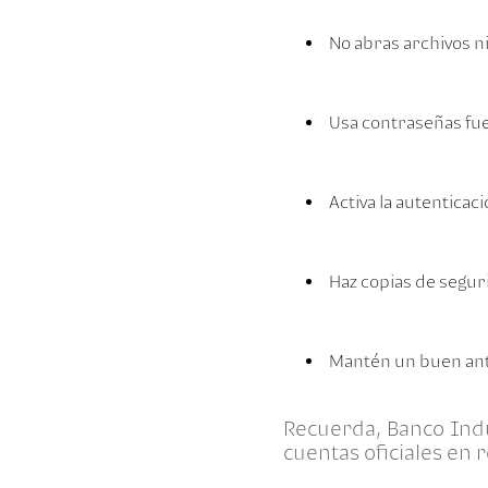
No abras archivos n
Usa contraseñas fue
Activa la autenticac
Haz copias de segur
Mantén un buen anti
Recuerda, Banco Indu
cuentas oficiales en r