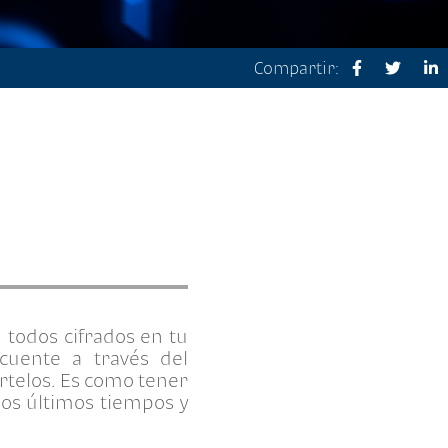
Compartir:
 todos cifrados en tu
ncuente a través del
értelos. Es como tener
los últimos tiempos y