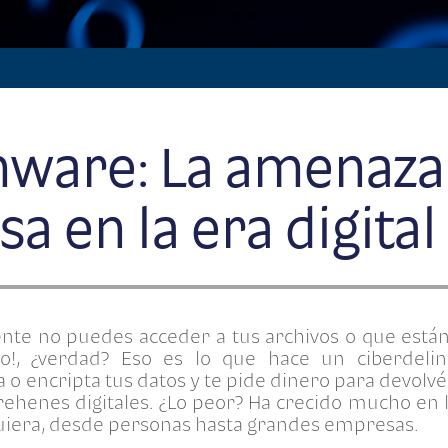
ware: La amenaza
sa en la era digital
te no puedes acceder a tus archivos o que están
sto!, ¿verdad? Eso es lo que hace un ciberdeli
a o encripta tus datos y te pide dinero para devolv
rehenes digitales. ¿Lo peor? Ha crecido mucho en 
uiera, desde personas hasta grandes empresas.