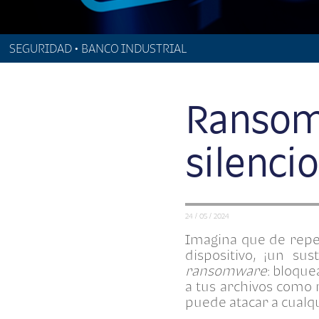
SEGURIDAD • BANCO INDUSTRIAL
Ransom
silencio
24 / 05 / 2024
Imagina que de repen
dispositivo, ¡un su
ransomware
: bloque
a tus archivos como 
puede atacar a cualq