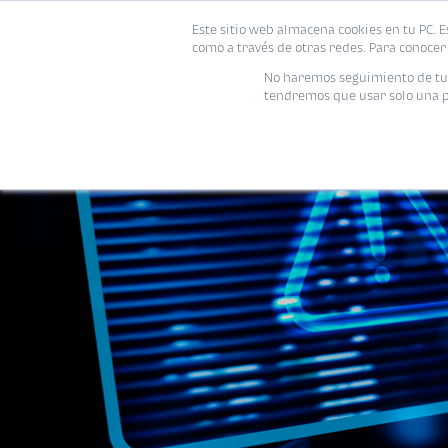
Este sitio web almacena cookies en tu PC. E
como a través de otras redes. Para conocer 
No haremos seguimiento de tu i
tendremos que usar solo una pe