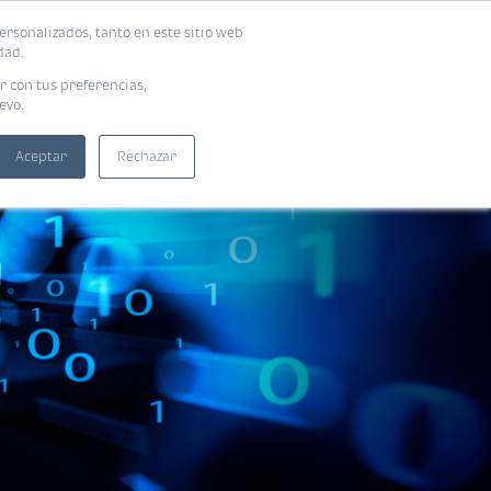
ersonalizados, tanto en este sitio web
SUSCRIBIRME
ADORAS
EBOOKS
dad.
r con tus preferencias,
evo.
Aceptar
Rechazar