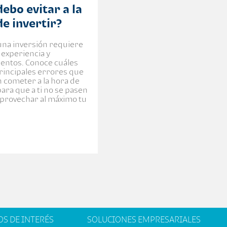
ebo evitar a la
de invertir?
 una inversión requiere
 experiencia y
entos. Conoce cuáles
principales errores que
n cometer a la hora de
para que a ti no se pasen
aprovechar al máximo tu
OS DE INTERÉS
SOLUCIONES EMPRESARIALES