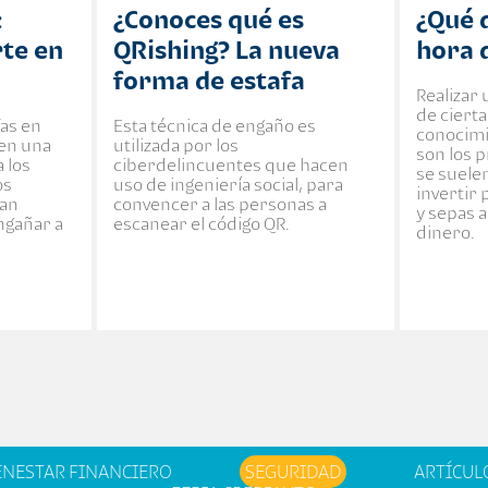
:
¿Conoces qué es
¿Qué d
te en
QRishing? La nueva
hora 
forma de estafa
Realizar
de cierta
fas en
Esta técnica de engaño es
conocimi
 en una
utilizada por los
son los 
 los
ciberdelincuentes que hacen
se suele
os
uso de ingeniería social, para
invertir 
zan
convencer a las personas a
y sepas 
engañar a
escanear el código QR.
dinero.
ENESTAR FINANCIERO
SEGURIDAD
ARTÍCUL