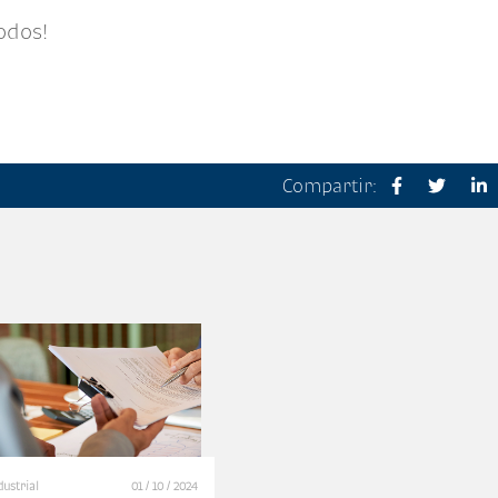
odos!
Compartir:
dustrial
01 / 10 / 2024