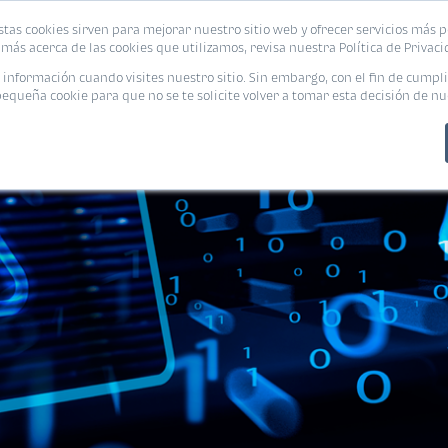
stas cookies sirven para mejorar nuestro sitio web y ofrecer servicios más p
PROMOCIONES
CALCUL
más acerca de las cookies que utilizamos, revisa nuestra Política de Privaci
nformación cuando visites nuestro sitio. Sin embargo, con el fin de cumpli
queña cookie para que no se te solicite volver a tomar esta decisión de nu