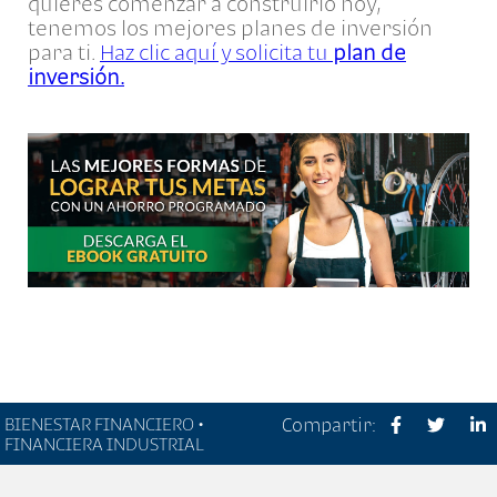
quieres comenzar a construirlo hoy,
tenemos los mejores planes de inversión
para ti.
Haz clic aquí y solicita tu
plan de
inversión.
BIENESTAR FINANCIERO •
Compartir:
FINANCIERA INDUSTRIAL