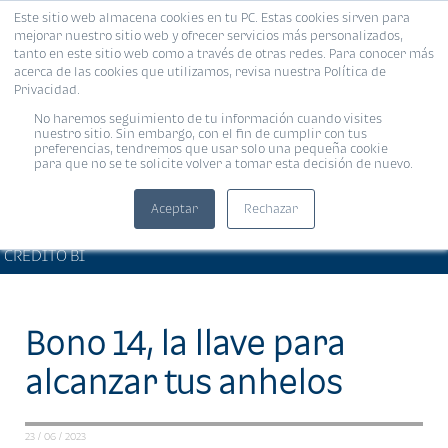
Este sitio web almacena cookies en tu PC. Estas cookies sirven para
MENÚ
mejorar nuestro sitio web y ofrecer servicios más personalizados,
tanto en este sitio web como a través de otras redes. Para conocer más
acerca de las cookies que utilizamos, revisa nuestra Política de
Privacidad.
No haremos seguimiento de tu información cuando visites
nuestro sitio. Sin embargo, con el fin de cumplir con tus
preferencias, tendremos que usar solo una pequeña cookie
para que no se te solicite volver a tomar esta decisión de nuevo.
Aceptar
Rechazar
BIENESTAR FINANCIERO •
Compartir:
CRÉDITO BI
Bono 14, la llave para
alcanzar tus anhelos
23 / 06 / 2023