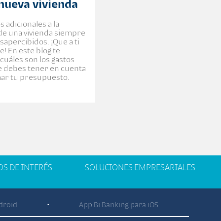
 nueva vivienda
s adicionales a la
e una vivienda siempre
sapercibidos. ¡Que a ti
e! En este blog te
cuáles son los gastos
e debes tener en cuenta
ar tu presupuesto.
OS DE INTERÉS
SOLUCIONES EMPRESARIALES
droid
App Bi Banking para iOS
•