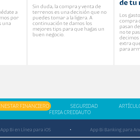
de tu
Sin duda, la compra y venta de
uédate a
terrenos es una decisión que no
Los gasto
remos por
puedes tomar a la ligera. A
compra d
s una
continuación te damos los
pasan de
mejores tips para que hagas un
no te pas
buen negocio.
decimos 
extra qu
para arm
ENESTAR FINANCIERO
SEGURIDAD
ARTÍCUL
FERIA CREDIAUTO
App Bi en Línea para iOS
App Bi Banking para An
•