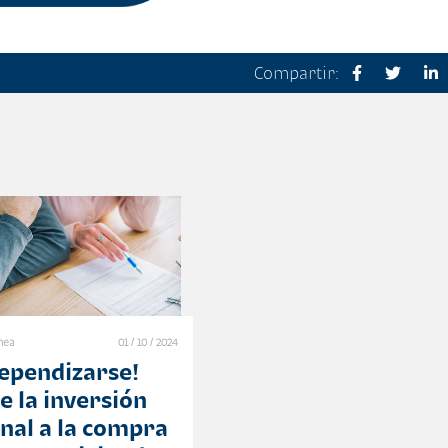
Compartir:
ínea
01 / 10 / 2024
dependizarse!
e la inversión
onal a la compra