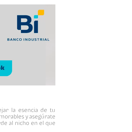
jar la esencia de tu
emorables y asegúrate
de al nicho en el que