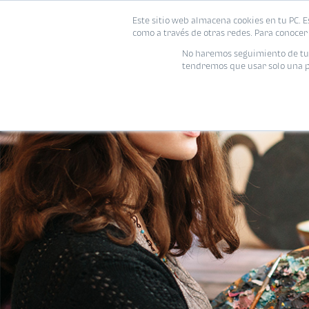
Este sitio web almacena cookies en tu PC. E
como a través de otras redes. Para conocer 
No haremos seguimiento de tu i
tendremos que usar solo una pe