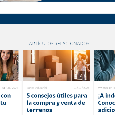
ARTÍCULOS RELACIONADOS
01 / 10 / 2024
Banco Industrial
01 / 10 / 2024
Vivienda en l
 con
5 consejos útiles para
¡A in
 tu
la compra y venta de
Conoc
terrenos
adici