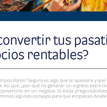
onvertir tus pasa
cios rentables?
empos libres? Seguro es algo que te apasiona y que
a. Así que, ¿por qué no generar un ingreso extra co
convertirlo en un negocio. Si estás preguntándot
rtimos algunos consejos para que empieces desde