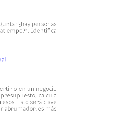
egunta “¿hay personas
atiempo?”. Identifica
nal
ertirlo en un negocio
 presupuesto, calcula
gresos. Esto será clave
cer abrumador, es más