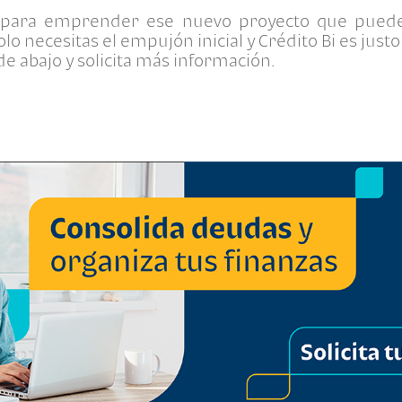
to para emprender ese nuevo proyecto que puede
lo necesitas el empujón inicial y Crédito Bi es justo
 de abajo y solicita más información.