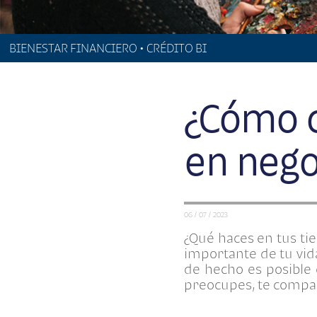
BIENESTAR FINANCIERO • CRÉDITO BI
¿Cómo c
en nego
06 / 07 / 2023
¿Qué haces en tus ti
importante de tu vid
de hecho es posible 
preocupes, te compa