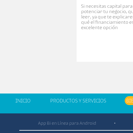
Si necesitas capital para
potenciar tu negocio, q
leer, ya que te explica
qué el financiamiento e
excelente opción
INICIO
PRODUCTOS Y SERVICIOS
BI
App Bi en Línea para Android
•