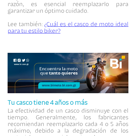
razón, es esencial reemplazarlo para
garantizar un óptimo cuidado.
Lee también:
¿Cuál es el casco de moto ideal
para tu estilo biker?
Tu casco tiene 4 años o más
La efectividad de un casco disminuye con el
tiempo. Generalmente, los fabricantes
recomiendan reemplazarlo cada 4 o 5 años
máximo, debido a la degradación de los