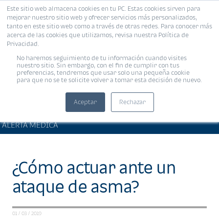
Este sitio web almacena cookies en tu PC. Estas cookies sirven para
MENÚ
mejorar nuestro sitio web y ofrecer servicios más personalizados,
tanto en este sitio web como a través de otras redes. Para conocer más
acerca de las cookies que utilizamos, revisa nuestra Política de
Privacidad.
No haremos seguimiento de tu información cuando visites
nuestro sitio. Sin embargo, con el fin de cumplir con tus
preferencias, tendremos que usar solo una pequeña cookie
para que no se te solicite volver a tomar esta decisión de nuevo.
Aceptar
Rechazar
ARTÍCULOS DE INTERÉS •
Compartir:
ALERTA MÉDICA
¿Cómo actuar ante un
ataque de asma?
01 / 03 / 2019