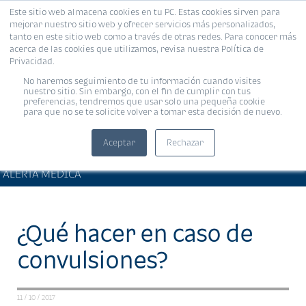
Este sitio web almacena cookies en tu PC. Estas cookies sirven para
MENÚ
mejorar nuestro sitio web y ofrecer servicios más personalizados,
tanto en este sitio web como a través de otras redes. Para conocer más
acerca de las cookies que utilizamos, revisa nuestra Política de
Privacidad.
No haremos seguimiento de tu información cuando visites
nuestro sitio. Sin embargo, con el fin de cumplir con tus
preferencias, tendremos que usar solo una pequeña cookie
para que no se te solicite volver a tomar esta decisión de nuevo.
Aceptar
Rechazar
ARTÍCULOS DE INTERÉS •
Compartir:
ALERTA MÉDICA
¿Qué hacer en caso de
convulsiones?
11 / 10 / 2017