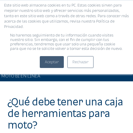
Este sitio web almacena cookies en tu PC. Estas cookies sirven para
MENÚ
mejorar nuestro sitio web y ofrecer servicios más personalizados,
tanto en este sitio web como a través de otras redes. Para conocer más
acerca de las cookies que utilizamos, revisa nuestra Política de
Privacidad.
No haremos seguimiento de tu información cuando visites
nuestro sitio. Sin embargo, con el fin de cumplir con tus
preferencias, tendremos que usar solo una pequeña cookie
para que no se te solicite volver a tomar esta decisión de nuevo.
Aceptar
Rechazar
ARTÍCULOS DE INTERÉS •
Compartir:
MOTO BI EN LÍNEA
¿Qué debe tener una caja
de herramientas para
moto?