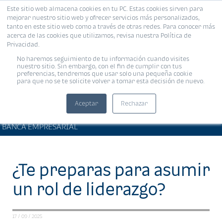
Este sitio web almacena cookies en tu PC. Estas cookies sirven para
MENÚ
mejorar nuestro sitio web y ofrecer servicios más personalizados,
tanto en este sitio web como a través de otras redes. Para conocer más
acerca de las cookies que utilizamos, revisa nuestra Política de
Privacidad.
No haremos seguimiento de tu información cuando visites
nuestro sitio. Sin embargo, con el fin de cumplir con tus
preferencias, tendremos que usar solo una pequeña cookie
para que no se te solicite volver a tomar esta decisión de nuevo.
Aceptar
Rechazar
ARTÍCULOS DE INTERÉS •
Compartir:
BANCA EMPRESARIAL
¿Te preparas para asumir
un rol de liderazgo?
17 / 09 / 2025