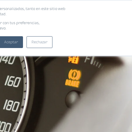
ersonalizados, tanto en este sitio web
SUSCRIBIRME
ADORAS
EBOOKS
dad.
r con tus preferencias,
evo.
Aceptar
Rechazar