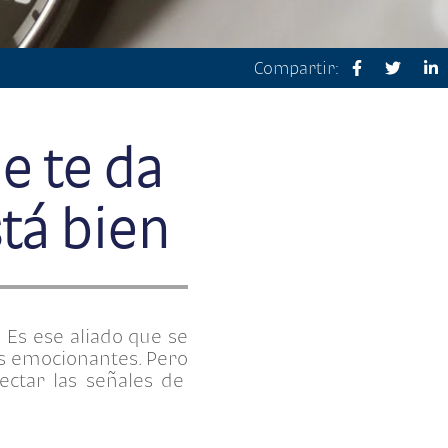
Compartir:
e te da
tá bien
 Es ese aliado que se
más emocionantes.
Pero
ctar las señales de