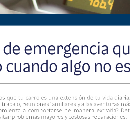
 de emergencia qu
o cuando algo no es
s que tu carro es una extensión de tu vida diaria.
l trabajo, reuniones familiares y a las aventuras 
omienza a comportarse de manera extraña? Dete
itar problemas mayores y costosas reparaciones.