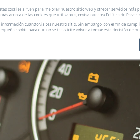
stas cookies sirven para mejorar nuestro sitio web y ofrecer servicios más p
PROMOCIONES
CALCUL
más acerca de las cookies que utilizamos, revisa nuestra Política de Privaci
nformación cuando visites nuestro sitio. Sin embargo, con el fin de cumpli
queña cookie para que no se te solicite volver a tomar esta decisión de nu