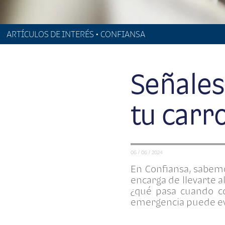
ARTÍCULOS DE INTERÉS • CONFIANSA
Señales
tu carr
06 / 06 / 2024
En
Confiansa
, sabemo
encarga de llevarte a
¿qué pasa cuando c
emergencia puede ev