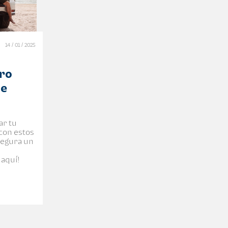
14 / 01 / 2025
rro
de
ar tu
 con estos
segura un
 aquí!