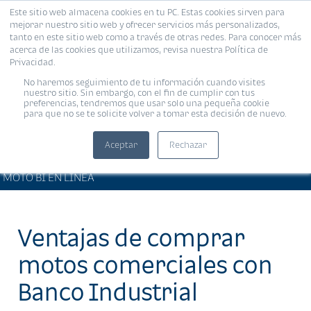
Este sitio web almacena cookies en tu PC. Estas cookies sirven para
MENÚ
mejorar nuestro sitio web y ofrecer servicios más personalizados,
tanto en este sitio web como a través de otras redes. Para conocer más
acerca de las cookies que utilizamos, revisa nuestra Política de
Privacidad.
No haremos seguimiento de tu información cuando visites
nuestro sitio. Sin embargo, con el fin de cumplir con tus
preferencias, tendremos que usar solo una pequeña cookie
para que no se te solicite volver a tomar esta decisión de nuevo.
Aceptar
Rechazar
ARTÍCULOS DE INTERÉS •
Compartir:
MOTO BI EN LÍNEA
Ventajas de comprar
motos comerciales con
Banco Industrial