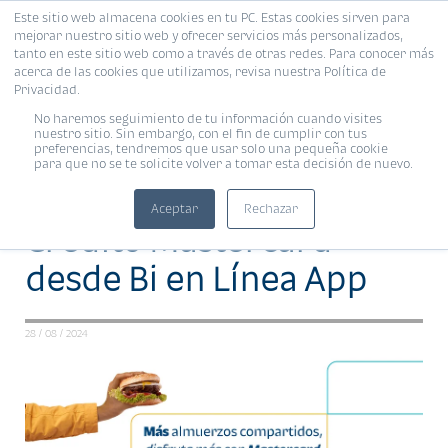
Este sitio web almacena cookies en tu PC. Estas cookies sirven para
MENÚ
mejorar nuestro sitio web y ofrecer servicios más personalizados,
tanto en este sitio web como a través de otras redes. Para conocer más
acerca de las cookies que utilizamos, revisa nuestra Política de
Privacidad.
PRODUCTOS Y SERVICIOS •
Compartir:
BANCO INDUSTRIAL
No haremos seguimiento de tu información cuando visites
nuestro sitio. Sin embargo, con el fin de cumplir con tus
preferencias, tendremos que usar solo una pequeña cookie
para que no se te solicite volver a tomar esta decisión de nuevo.
Solicita tu Tarjeta de
Aceptar
Rechazar
Crédito Mastercard
desde Bi en Línea App
28 / 08 / 2024