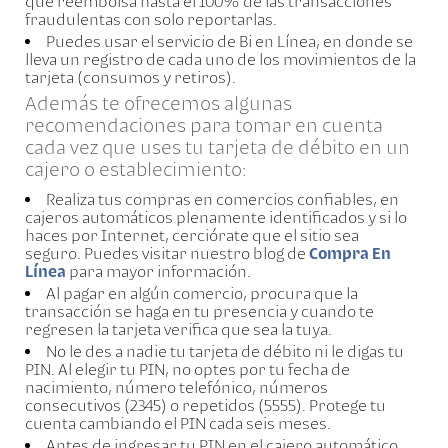
que reembolsa hasta el 100% de las transacciones
fraudulentas con solo reportarlas.
Puedes usar el servicio de Bi en Línea, en donde se
lleva un registro de cada uno de los movimientos de la
tarjeta (consumos y retiros).
Además te ofrecemos algunas
recomendaciones para tomar en cuenta
cada vez que uses tu tarjeta de débito en un
cajero o establecimiento:
Realiza tus compras en comercios confiables, en
cajeros automáticos plenamente identificados y si lo
haces por Internet, cerciórate que el sitio sea
seguro. Puedes visitar nuestro blog de
Compra En
Línea
para mayor información.
Al pagar en algún comercio, procura que la
transacción se haga en tu presencia y cuando te
regresen la tarjeta verifica que sea la tuya.
No le des a nadie tu tarjeta de débito ni le digas tu
PIN. Al elegir tu PIN, no optes por tu fecha de
nacimiento, número telefónico, números
consecutivos (2345) o repetidos (5555). Protege tu
cuenta cambiando el PIN cada seis meses.
Antes de ingresar tu PIN en el cajero automático,