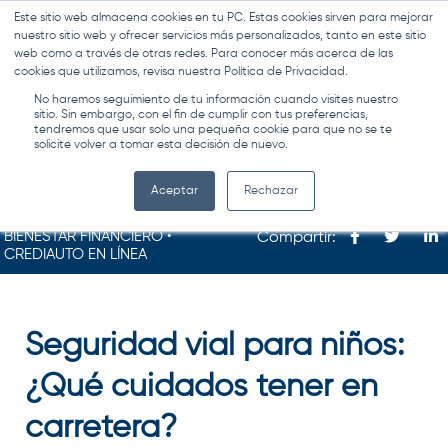
Este sitio web almacena cookies en tu PC. Estas cookies sirven para mejorar
MENÚ
nuestro sitio web y ofrecer servicios más personalizados, tanto en este sitio
web como a través de otras redes. Para conocer más acerca de las
cookies que utilizamos, revisa nuestra Política de Privacidad.
No haremos seguimiento de tu información cuando visites nuestro
sitio. Sin embargo, con el fin de cumplir con tus preferencias,
tendremos que usar solo una pequeña cookie para que no se te
solicite volver a tomar esta decisión de nuevo.
Aceptar
Rechazar
BIENESTAR FINANCIERO •
Compartir:
CREDIAUTO EN LÍNEA
Seguridad vial para niños:
¿Qué cuidados tener en
carretera?