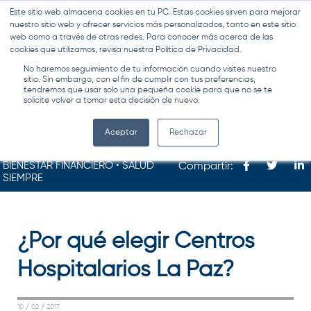
Este sitio web almacena cookies en tu PC. Estas cookies sirven para mejorar
MENÚ
nuestro sitio web y ofrecer servicios más personalizados, tanto en este sitio
web como a través de otras redes. Para conocer más acerca de las
cookies que utilizamos, revisa nuestra Política de Privacidad.
No haremos seguimiento de tu información cuando visites nuestro
sitio. Sin embargo, con el fin de cumplir con tus preferencias,
tendremos que usar solo una pequeña cookie para que no se te
solicite volver a tomar esta decisión de nuevo.
Aceptar
Rechazar
BIENESTAR FINANCIERO • SALUD
Compartir:
SIEMPRE
¿Por qué elegir Centros
Hospitalarios La Paz?
10 / 02 / 2017