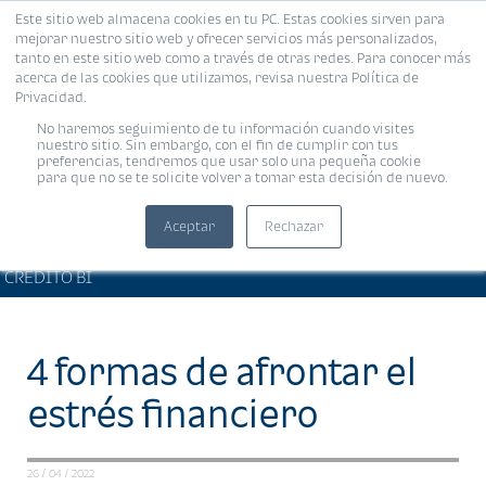
Este sitio web almacena cookies en tu PC. Estas cookies sirven para
MENÚ
mejorar nuestro sitio web y ofrecer servicios más personalizados,
tanto en este sitio web como a través de otras redes. Para conocer más
acerca de las cookies que utilizamos, revisa nuestra Política de
Privacidad.
No haremos seguimiento de tu información cuando visites
nuestro sitio. Sin embargo, con el fin de cumplir con tus
preferencias, tendremos que usar solo una pequeña cookie
para que no se te solicite volver a tomar esta decisión de nuevo.
Aceptar
Rechazar
BIENESTAR FINANCIERO •
Compartir:
CRÉDITO BI
4 formas de afrontar el
estrés financiero
26 / 04 / 2022