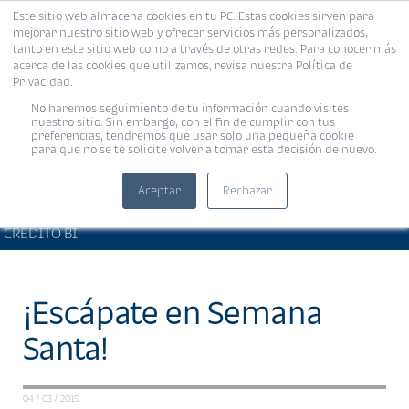
Este sitio web almacena cookies en tu PC. Estas cookies sirven para
MENÚ
mejorar nuestro sitio web y ofrecer servicios más personalizados,
tanto en este sitio web como a través de otras redes. Para conocer más
acerca de las cookies que utilizamos, revisa nuestra Política de
Privacidad.
No haremos seguimiento de tu información cuando visites
nuestro sitio. Sin embargo, con el fin de cumplir con tus
preferencias, tendremos que usar solo una pequeña cookie
para que no se te solicite volver a tomar esta decisión de nuevo.
Aceptar
Rechazar
BIENESTAR FINANCIERO •
Compartir:
CRÉDITO BI
¡Escápate en Semana
Santa!
04 / 03 / 2019