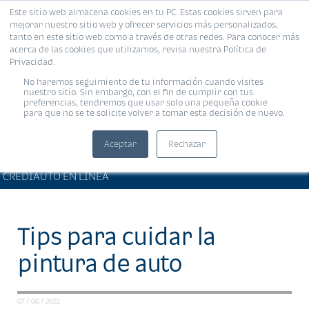
Este sitio web almacena cookies en tu PC. Estas cookies sirven para
MENÚ
mejorar nuestro sitio web y ofrecer servicios más personalizados,
tanto en este sitio web como a través de otras redes. Para conocer más
acerca de las cookies que utilizamos, revisa nuestra Política de
Privacidad.
No haremos seguimiento de tu información cuando visites
nuestro sitio. Sin embargo, con el fin de cumplir con tus
preferencias, tendremos que usar solo una pequeña cookie
para que no se te solicite volver a tomar esta decisión de nuevo.
Aceptar
Rechazar
ARTÍCULOS DE INTERÉS •
Compartir:
CREDIAUTO EN LÍNEA
Tips para cuidar la
pintura de auto
07 / 06 / 2022