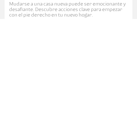
Mudarse a una casa nueva puede ser emocionante y
desafiante. Descubre acciones clave para empezar
con el pie derecho en tu nuevo hogar.
CATEGORÍAS
7a. Av. 5-10 zona 4, Centro Financiero Bi, Ciudad de
Guatemala.
PBX: (502) 2420-3000
Ver términos y condiciones
2020 © Todos los derechos reservados