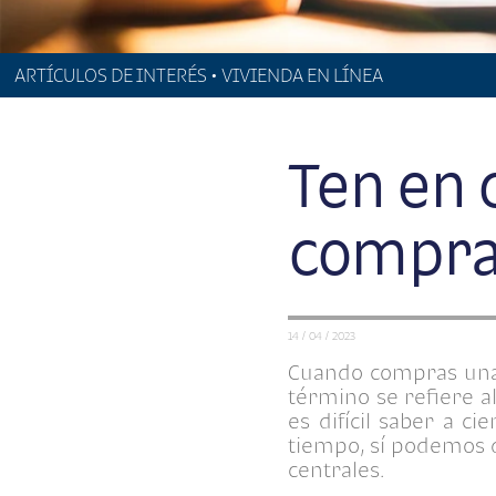
ARTÍCULOS DE INTERÉS • VIVIENDA EN LÍNEA
Ten en c
compra
14 / 04 / 2023
Cuando compras una c
término se refiere a
es difícil saber a c
tiempo, sí podemos d
centrales.