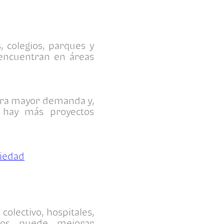
, colegios, parques y
 encuentran en áreas
nera mayor demanda y,
e hay más proyectos
piedad
colectivo, hospitales,
llos puede mejorar