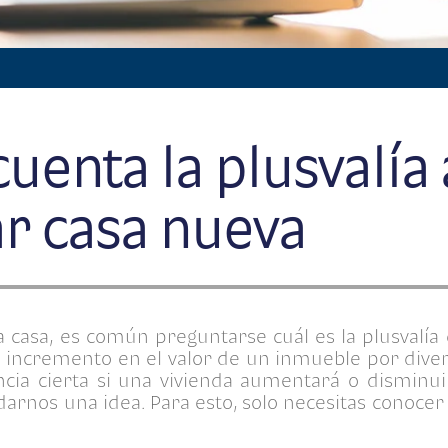
uenta la plusvalía 
r casa nueva
asa, es común preguntarse cuál es la plusvalía 
l incremento en el valor de un inmueble por dive
iencia cierta si una vivienda aumentará o disminui
arnos una idea. Para esto, solo necesitas conocer 